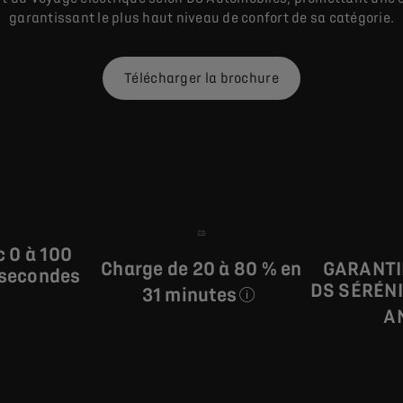
garantissant le plus haut niveau de confort de sa catégorie.
Télécharger la brochure
c 0 à 100
Charge de 20 à 80 % en
GARANT
 secondes
DS SÉRÉNI
31 minutes
A
sur une borne rapide (cyc
arburant, d'émissions de CO₂ et d’autonomie indiquées sont conf