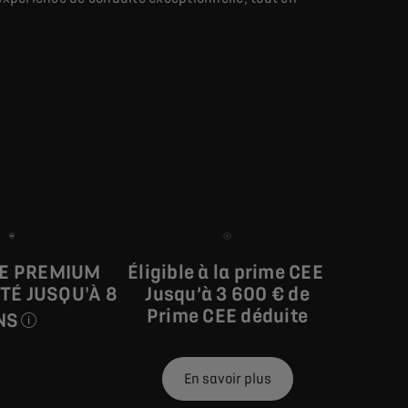
IE PREMIUM
Éligible à la prime CEE
TÉ JUSQU'À 8
Jusqu’à 3 600 € de
Prime CEE déduite​
NS
le WLTP).
ormes à la procédure d’essai WLTP sur la base de laquelle sont
Véhicule de courtoisie DS : Pour que votre voyage ne s'arrê
En savoir plus