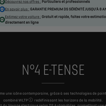
Découvrez nos offres :
Particuliers et professionnels
En savoir plus :
GARANTIE PREMIUM DS SÉRÉNITÉ JUSQU'À 8 A
Estimez votre voiture :
Gratuit et rapide, faites votre estimati
directement en ligne
N°4 E-TENSE
mme une icône contemporaine, grâce à ses technologies de point
combiné WLTP
redéfinissant les horizons de la mobilité.
Les valeurs de consommation de carburant, d'ém
rt du Voyage électrique selon DS Automobiles, promettant une e