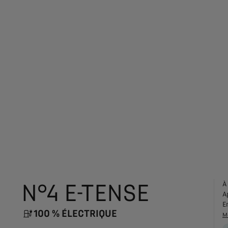
N°4 E-TENSE
À
A
E
100 % ÉLECTRIQUE
M