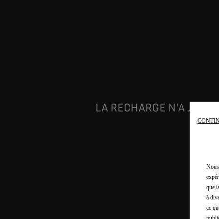
LA RECHARGE N'A JAMA
CONTIN
Nous 
expér
que l
à div
ce qu
publi