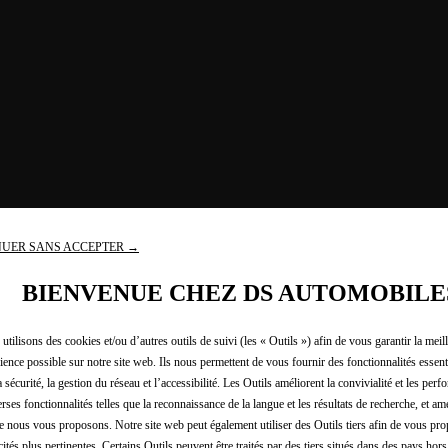
IS ÉTÉ AUSSI SIMPLE AVEC FREE2MOVE CH
UER SANS ACCEPTER →
BIENVENUE CHEZ DS AUTOMOBILE
En savoir plus
utilisons des cookies et/ou d’autres outils de suivi (les « Outils ») afin de vous garantir la meil
ience possible sur notre site web. Ils nous permettent de vous fournir des fonctionnalités essenti
a sécurité, la gestion du réseau et l’accessibilité. Les Outils améliorent la convivialité et les per
erses fonctionnalités telles que la reconnaissance de la langue et les résultats de recherche, et amé
e nous vous proposons. Notre site web peut également utiliser des Outils tiers afin de vous pr
cités plus pertinentes. Certains Outils peuvent être traités par des tiers situés dans des pays hors