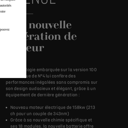
autorités
votre
Une nouvelle
s pouvez
génération de
moteur
La technologie embarquée sur la version 100
% électrique de N°4 lui confère des
performances inégalées sans compromis sur
son design audacieux et élégant, grâce à un
équipement de dernière génération : ​
Nouveau moteur électrique de 158kw​​ (213
ch pour un couple de 343nm)
Grâce à sa nouvelle chimie spécifique et
ses 18 modules, la nouvelle batterie offre