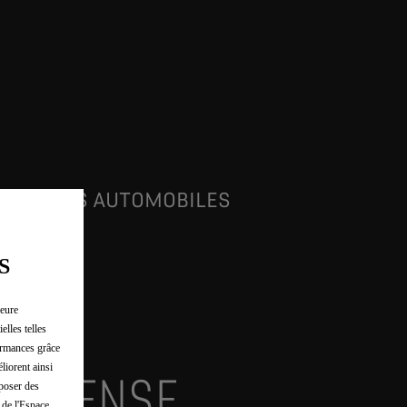
ARGE & DS AUTOMOBILES
S
leure
elles telles
formances grâce
liorent ainsi
E-TENSE
oposer des
 de l'Espace