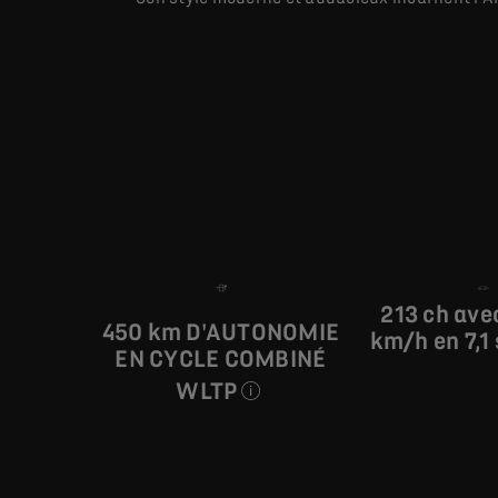
213 ch ave
450 km D'AUTONOMIE
km/h en 7,1
EN CYCLE COMBINÉ
WLTP
Les valeurs de consommation de c