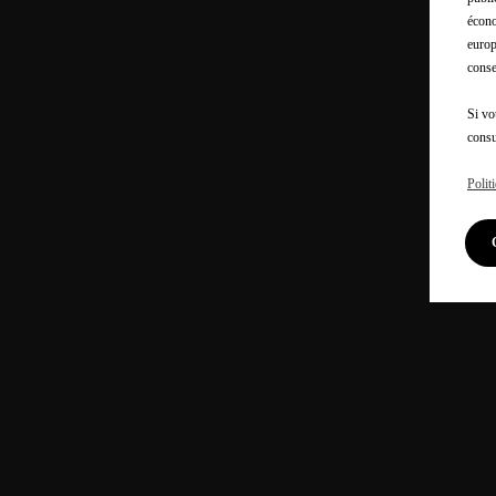
écono
europ
conse
Si vo
consu
Polit