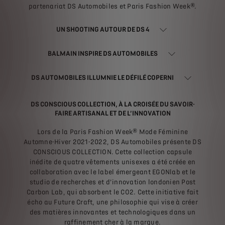
partenariat DS Automobiles et Paris Fashion Week®.
UN SHOOTING AUTOUR DE DS 4
BALMAIN INSPIRE DS AUTOMOBILES
DS AUTOMOBILES ILLUMNIE LE DÉFILÉ COPERNI
DS CONSCIOUS COLLECTION, À LA CROISÉE DU SAVOIR-
FAIRE ARTISANAL ET DE L’INNOVATION
Lors de la Paris Fashion Week® Mode Féminine
Automne-Hiver 2021-2022, DS Automobiles présente DS
CONSCIOUS COLLECTION. Cette collection capsule
inédite de quatre vêtements unisexes a été créée en
collaboration avec le label émergeant EGONlab et le
studio de recherches et d’innovation londonien Post
Carbon Lab, qui absorbent le CO2. Cette initiative fait
écho au Future Craft, une philosophie qui vise à créer
des matières innovantes et technologiques dans un
raffinement cher à la marque.