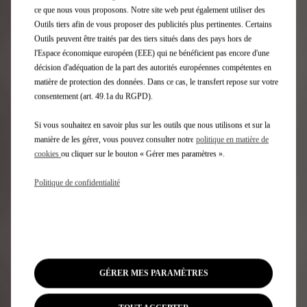
employant des techniques locales, du tissage des
ce que nous vous proposons. Notre site web peut également utiliser des
tissus à la fabrication.
Outils tiers afin de vous proposer des publicités plus pertinentes. Certains
BOYAROVSKAYA X DS AERO SPORT LOUNGE
Outils peuvent être traités par des tiers situés dans des pays hors de
l'Espace économique européen (EEE) qui ne bénéficient pas encore d'une
Boyarovskaya est une marque de vêtements pour
décision d'adéquation de la part des autorités européennes compétentes en
femmes basée à Paris et fondée par Maria
matière de protection des données. Dans ce cas, le transfert repose sur votre
Boyarovskaya et Artem Kononenko en 2016.
consentement (art. 49.1a du RGPD).
Déconstruisant les codes de la couture, leurs vêtements
sont minimalistes et souvent biodégradables. Leurs
Si vous souhaitez en savoir plus sur les outils que nous utilisons et sur la
créations se caractérisent par des coupes efficaces
manière de les gérer, vous pouvez consulter notre
politique en matière de
avec une élégance moderne.
cookies
ou cliquer sur le bouton « Gérer mes paramètres ».
MOSSI X DS E-TENSE X DS DIVINE
Politique de confidentialité
Le designer Mossi Traore supervise deux projets en
même temps. Le premier est une école de couture qui
apprend aux étudiants à développer leur savoir-faire et
à le mettre en pratique. Le second est une marque de
vêtements aux lignes pures et à l'esthétique
intemporelle. Ces deux projets se conjuguent dans ses
collections, conçues et produites dans des ateliers de la
GÉRER MES PARAMÈTRES
banlieue parisienne.