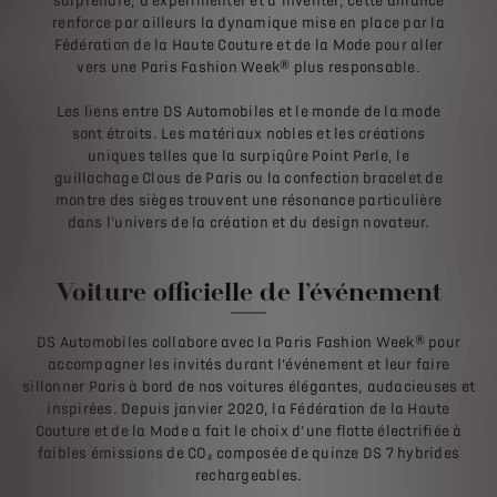
surprendre, d’expérimenter et d’inventer, cette alliance
renforce par ailleurs la dynamique mise en place par la
Fédération de la Haute Couture et de la Mode pour aller
vers une Paris Fashion Week® plus responsable.
Les liens entre DS Automobiles et le monde de la mode
sont étroits. Les matériaux nobles et les créations
uniques telles que la surpiqûre Point Perle, le
guillochage Clous de Paris ou la confection bracelet de
montre des sièges trouvent une résonance particulière
dans l'univers de la création et du design novateur.
Voiture officielle de l’événement
DS Automobiles collabore avec la Paris Fashion Week® pour
accompagner les invités durant l’événement et leur faire
sillonner Paris à bord de nos voitures élégantes, audacieuses et
inspirées. Depuis janvier 2020, la Fédération de la Haute
Couture et de la Mode a fait le choix d’une flotte électrifiée à
faibles émissions de CO₂ composée de quinze DS 7 hybrides
rechargeables.