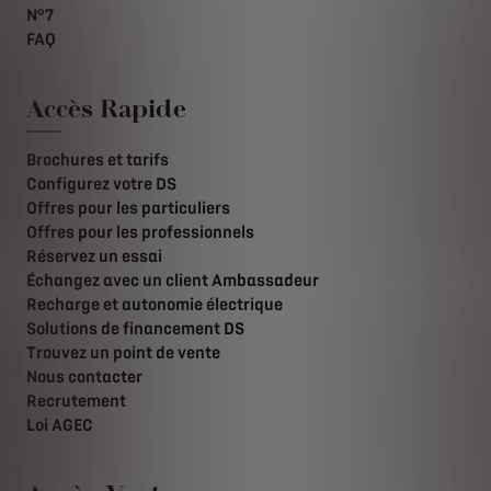
N°7
FAQ
Accès Rapide
Brochures et tarifs
Configurez votre DS
Offres pour les particuliers
Offres pour les professionnels
Réservez un essai
Échangez avec un client Ambassadeur
Recharge et autonomie électrique
Solutions de financement DS
Trouvez un point de vente
Nous contacter
Recrutement
Loi AGEC