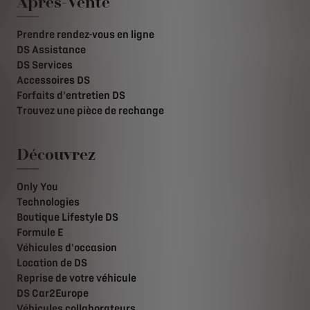
Après-Vente
Prendre rendez-vous en ligne
DS Assistance
DS Services
Accessoires DS
Forfaits d'entretien DS
Trouvez une pièce de rechange
Découvrez
Only You
Technologies
Boutique Lifestyle DS
Formule E
Véhicules d'occasion
Location de DS
Reprise de votre véhicule
DS Car2Europe
Véhicules collaborateurs