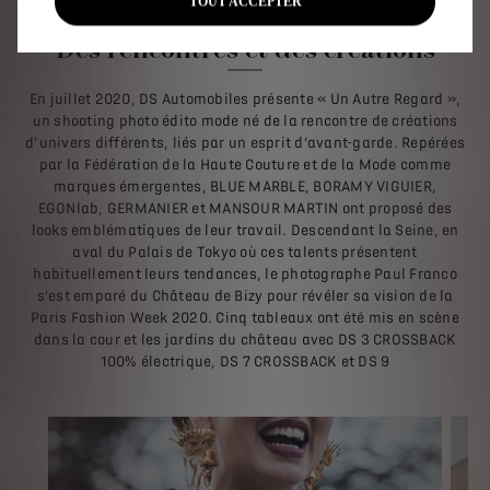
TOUT ACCEPTER
Des rencontres et des créations
En juillet 2020, DS Automobiles présente « Un Autre Regard »,
un shooting photo édito mode né de la rencontre de créations
d’univers différents, liés par un esprit d’avant-garde. Repérées
par la Fédération de la Haute Couture et de la Mode comme
marques émergentes, BLUE MARBLE, BORAMY VIGUIER,
EGONlab, GERMANIER et MANSOUR MARTIN ont proposé des
looks emblématiques de leur travail. Descendant la Seine, en
aval du Palais de Tokyo où ces talents présentent
habituellement leurs tendances, le photographe Paul Franco
s’est emparé du Château de Bizy pour révéler sa vision de la
Paris Fashion Week 2020. Cinq tableaux ont été mis en scène
dans la cour et les jardins du château avec DS 3 CROSSBACK
100% électrique, DS 7 CROSSBACK et DS 9