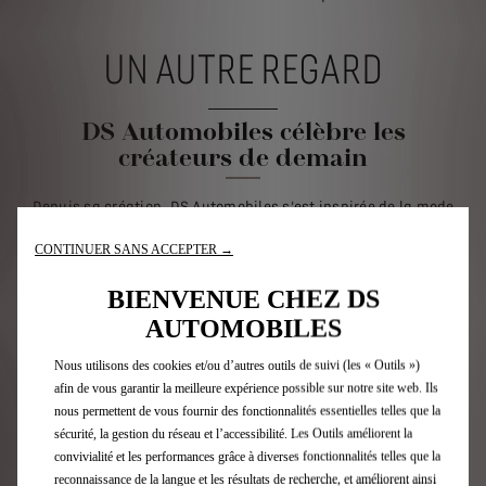
UN AUTRE REGARD
DS Automobiles célèbre les
créateurs de demain
Depuis sa création, DS Automobiles s’est inspirée de la mode
pour créer son identité visuelle.
CONTINUER SANS ACCEPTER →
Au travers de deux Edito « Un autre regard », la marque DS a
mis à l’honneur huit créateurs dont Thebe Magugu, Maria
BIENVENUE CHEZ DS
Boyarovskaya, Mossi Traore.
AUTOMOBILES
THEBE MAGUGU X DS X E-TENSE
Nous utilisons des cookies et/ou d’autres outils de suivi (les « Outils »)
Thebe Magugu a étudié le design, la mode et la
afin de vous garantir la meilleure expérience possible sur notre site web. Ils
photographie à la prestigieuse école de mode LISOF de
nous permettent de vous fournir des fonctionnalités essentielles telles que la
Johannesburg. Il a lancé sa marque en 2015 après avoir
sécurité, la gestion du réseau et l’accessibilité. Les Outils améliorent la
travaillé pour plusieurs maisons et designers. Il crée
convivialité et les performances grâce à diverses fonctionnalités telles que la
des vêtements modernes avec une touche africaine, en
reconnaissance de la langue et les résultats de recherche, et améliorent ainsi