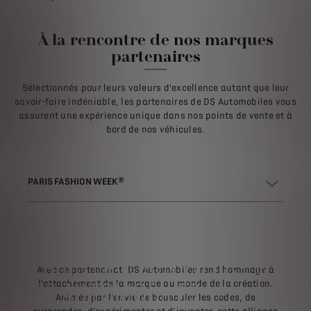
À la rencontre de nos marques
partenaires
Sélectionnés pour leurs valeurs d’excellence autant que leur
savoir-faire indéniable, les partenaires de DS Automobiles vous
assurent une expérience unique dans nos points de vente et à
bord de nos véhicules.
PARIS FASHION WEEK®
PARIS FASHION WEEK® &
Avec ce partenariat, DS Automobiles rend hommage à
DS AUTOMOBILES
l’attachement de la marque au monde de la création.
Animée par l’envie de bousculer les codes, de