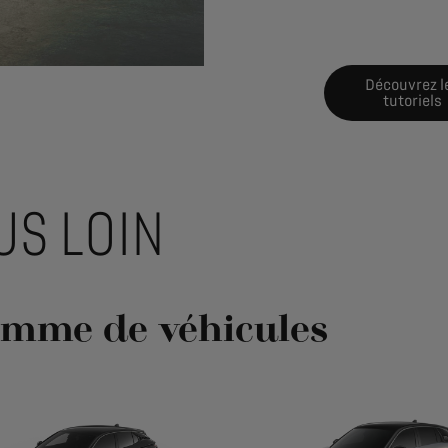
Découvrez l
tutoriels
US LOIN
amme de véhicules