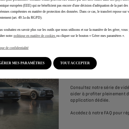
léchargez nos applicati
mique européen (EEE) qui ne bénéficient pas encore d'une décision d'adéquation de la part des 
éennes compétentes en matière de protection des données. Dans ce cas, le transfert repose sur 
ntement (art. 49.1a du RGPD).
TUTORIE
us souhaitez en savoir plus sur les outils que nous utilisons et sur la manière de les gérer, vou
lter notre
politique en matière de cookies
ou cliquer sur le bouton « Gérer mes paramètres ».
CONNECT
ique de confidentialité
GÉRER MES PARAMÈTRES
TOUT ACCEPTER
Consultez notre série de vid
aider à profiter pleinement d
application dédiée.
Accédez à notre FAQ pour ré