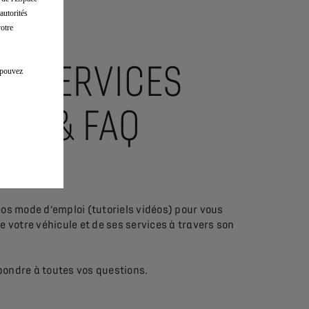
ons
autorités
votre
LS SERVICES
s pouvez
ÉS & FAQ
éos mode d’emploi (tutoriels vidéos) pour vous
e votre véhicule et de ses services à travers son
pondre à toutes vos questions.