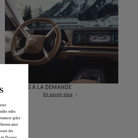
SERVICES À LA DEMANDE
S
En savoir plus
leure
elles telles
formances grâce
liorent ainsi
oposer des
 de l'Espace