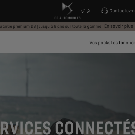
Contactez-
En savoir plus
rantie premium DS | Jusqu'à 8 ans sur toute la gamme
Vos packs
Les fonctio
ERVICES CONNECTÉ