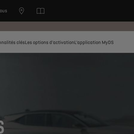
nous
nnalités clés
Les options d'activation
L'application MyDS
S