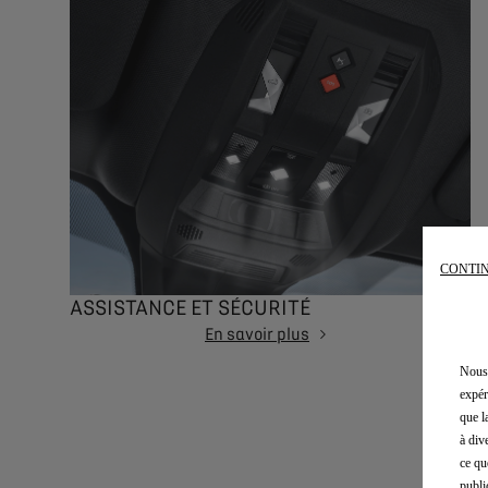
CONTIN
ASSISTANCE ET SÉCURITÉ
En savoir plus
Nous 
expér
que l
à div
ce qu
publi