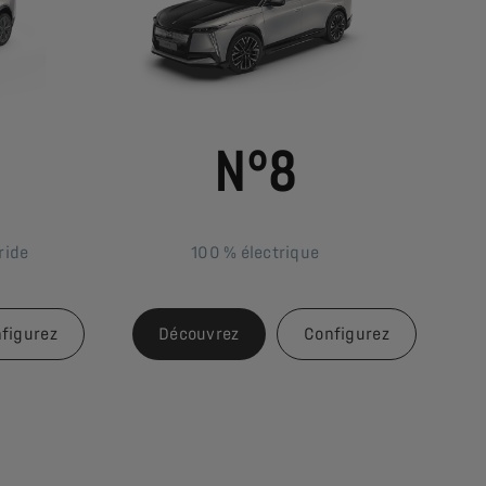
N°8
ride
100 % électrique
figurez
Découvrez
Configurez