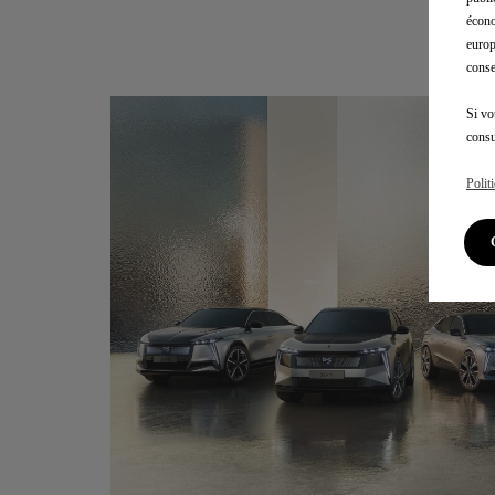
Té
écono
europ
conse
Si vo
consu
Polit