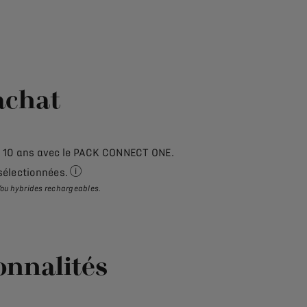
achat
et 10 ans avec le PACK CONNECT ONE.
sélectionnées.
Pour tout achat d'un véhicule DS neuf commandé à 
t/ou hybrides rechargeables
.
onnalités