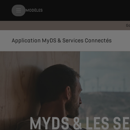
MODÈLES
Ga
Application MyDS & Services Connectés
MYDS & LES S