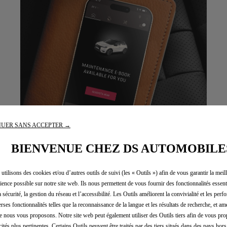
UER SANS ACCEPTER →
CARNET D'ENTRETIEN DIGITAL
BIENVENUE CHEZ DS AUTOMOBILE
En savoir plus
utilisons des cookies et/ou d’autres outils de suivi (les « Outils ») afin de vous garantir la meil
ience possible sur notre site web. Ils nous permettent de vous fournir des fonctionnalités essenti
a sécurité, la gestion du réseau et l’accessibilité. Les Outils améliorent la convivialité et les per
erses fonctionnalités telles que la reconnaissance de la langue et les résultats de recherche, et amé
e nous vous proposons. Notre site web peut également utiliser des Outils tiers afin de vous pr
cités plus pertinentes. Certains Outils peuvent être traités par des tiers situés dans des pays hors