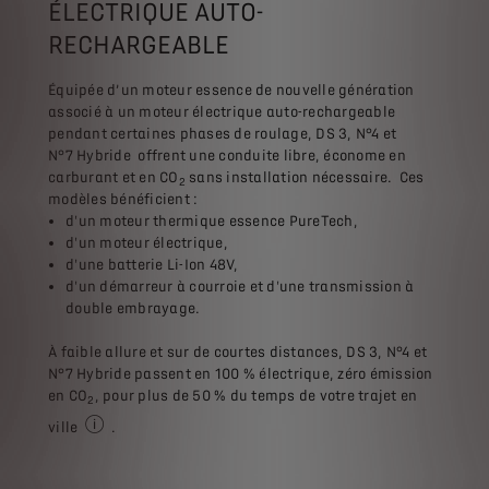
ÉLECTRIQUE AUTO-
RECHARGEABLE
Équipée d’un moteur essence de nouvelle génération
associé à un moteur électrique auto-rechargeable
pendant certaines phases de roulage, DS 3, N°4 et
N°7 Hybride offrent une conduite libre, économe en
carburant et en CO
sans installation nécessaire. Ces
2
modèles bénéficient :
d'un moteur thermique essence PureTech,
d'un moteur électrique,
d'une batterie Li-Ion 48V,
d'un démarreur à courroie et d'une transmission à
double embrayage.
À faible allure et sur de courtes distances, DS 3, N°4 et
N°7 Hybride passent en 100 % électrique, zéro émission
en CO
, pour plus de 50 % du temps de votre trajet en
2
ville
.
Temps de conduite électrique pouvant varier en fonction de 