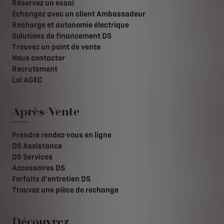
Réservez un essai
Échangez avec un client Ambassadeur
Recharge et autonomie électrique
Solutions de financement DS
Trouvez un point de vente
Nous contacter
Recrutement
Loi AGEC
Après-Vente
Prendre rendez-vous en ligne
DS Assistance
DS Services
Accessoires DS
Forfaits d'entretien DS
Trouvez une pièce de rechange
Découvrez