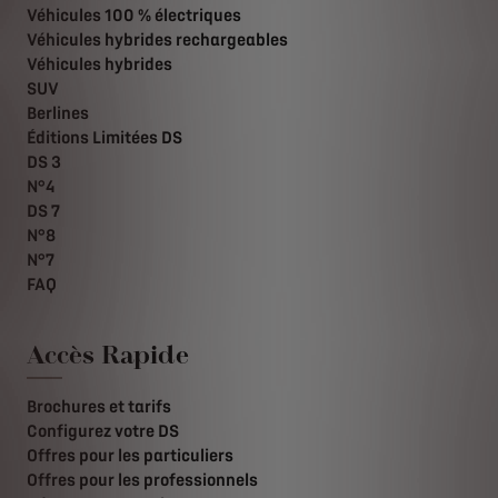
Véhicules 100 % électriques
Véhicules hybrides rechargeables
Véhicules hybrides
SUV
Berlines
Éditions Limitées DS
DS 3
N°4
DS 7
N°8
N°7
FAQ
Accès Rapide
Brochures et tarifs
Configurez votre DS
Offres pour les particuliers
Offres pour les professionnels