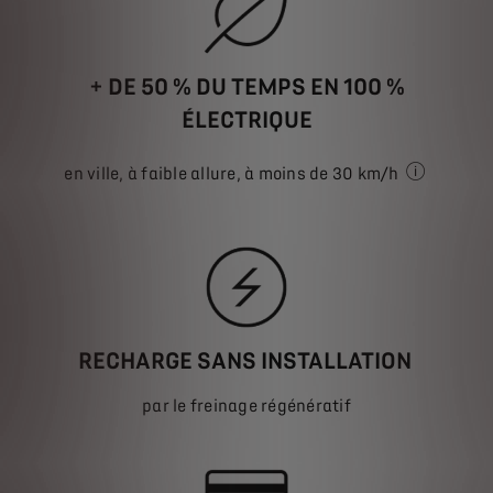
+ DE
50 % DU TEMPS EN 100 %
ÉLECTRIQUE
en ville, à faible allure, à moins de 30 km/h
Temps de co
RECHARGE SANS INSTALLATION
par le freinage régénératif