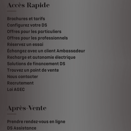
Accès Rapide
Brochures et tarifs
Configurez votre DS
Offres pour les particuliers
Offres pour les professionnels
Réservez un essai
Échangez avec un client Ambassadeur
Recharge et autonomie électrique
Solutions de financement DS
Trouvez un point de vente
Nous contacter
Recrutement
Loi AGEC
Après-Vente
Prendre rendez-vous en ligne
DS Assistance