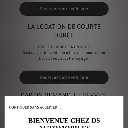
Réservez votre véhicule
LA LOCATION
DE COURTE
DURÉE
LOUEZ D'UN JOUR À UN MOIS
Réservez votre véhicule à l'avance pour rester
libre pendant votre voyage.
Réservez votre véhicule
CAR ON DEMAND, LE SERVICE
DE LOCATION PAR
CONTINUER SANS ACCEPTER →
ABONNEMENT
BIENVENUE CHEZ DS
L'ALTERNATIVE À L'ACHAT OU AU LEASING, LA