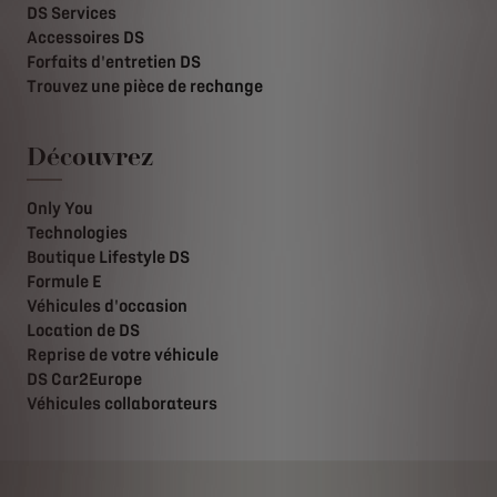
DS Services
Accessoires DS
Forfaits d'entretien DS
Trouvez une pièce de rechange
Découvrez
Only You
Technologies
Boutique Lifestyle DS
Formule E
Véhicules d'occasion
Location de DS
Reprise de votre véhicule
DS Car2Europe
Véhicules collaborateurs