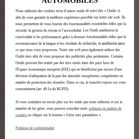
AUTOMOBILES
LOCATION D'1 JUSQU'À 24 MOIS
Louez un véhicule grâce à un abonnement
Nous utilisons des cookies et/ou d’autres outils de suivi (les « Outils »)
mensuel modulable.
afin de vous garantir la meilleure expérience possible sur notre site web. Ils
nous permettent de vous fournir des fonctionnalités essentielles telles que la
sécurité, la gestion du réseau et l’accessibilité. Les Outils améliorent la
Réservez votre véhicule
convivialité et les performances grâce à diverses fonctionnalités telles que la
reconnaissance de la langue et les résultats de recherche, et améliorent ainsi
ce que nous vous proposons. Notre site web peut également utiliser des
Outils tiers afin de vous proposer des publicités plus pertinentes. Certains
3 ÉTAPES POUR LOUER EN
Outils peuvent être traités par des tiers situés dans des pays hors de
TOUTE SIMPLICITÉ AVEC
l'Espace économique européen (EEE) qui ne bénéficient pas encore d'une
décision d'adéquation de la part des autorités européennes compétentes en
FREE2MOVE
matière de protection des données. Dans ce cas, le transfert repose sur votre
consentement (art. 49.1a du RGPD).
Si vous souhaitez en savoir plus sur les outils que nous utilisons et sur la
manière de les gérer, vous pouvez consulter notre
politique en matière de
cookies
ou cliquer sur le bouton « Gérer mes paramètres ».
Politique de confidentialité
PRÉCÉDENT
SUIVANT