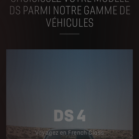
DS PARMI NOTRE GAMME DE
VÉHICULES
DS 4
Voyagez en French Class
PRÉCÉDENT
SU