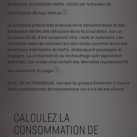
émissions en situation réelle, validé par le bureau de
certification Bureau Veritas
.
Bureau Veritas : bureau de certification
Ce protocole prévoit des mesures de la consommation et des
émissions réelles des véhicules dans la circulation, sur un
parcours de 92,3 km associant ville, route et autoroute. Les
véhicules mesurés circulent sur des routes ouvertes dans des
conditions habituelles de trafic, embarquant passagers et
bagages. La climatisation ou le chauffage sont également
sollicités. Les routes empruntent des dénivelés représentatifs
des conditions d’usage
.
Les chiffres communiqués, qui sont à disti
Ainsi, DS AUTOMOBILES, marque du groupe Stellantis s’inscrit
dans une démarche de transparence vis-à-vis de ses clients.
CALCULEZ LA
CONSOMMATION DE