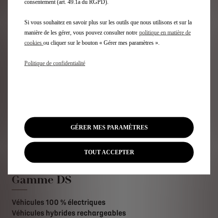
consentement (art. 49.1a du RGPD).
Si vous souhaitez en savoir plus sur les outils que nous utilisons et sur la
Des Technologies Eco-
manière de les gérer, vous pouvez consulter notre
politique en matière de
Performantes
cookies
ou cliquer sur le bouton « Gérer mes paramètres ».
Politique de confidentialité
Des motorisations innovantes.
En savoir plus
GÉRER MES PARAMÈTRES
Abonnez-vous à la newsletter
TOUT ACCEPTER
Gamme DS
Véhicules 100 % électriques
Véhicules hybrides rechargeables