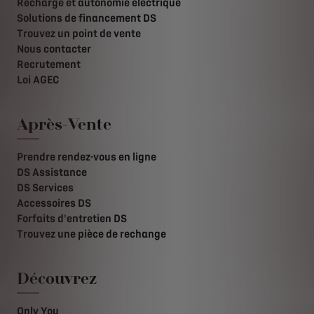
Recharge et autonomie électrique
Solutions de financement DS
Trouvez un point de vente
Nous contacter
Recrutement
Loi AGEC
Après-Vente
Prendre rendez-vous en ligne
DS Assistance
DS Services
Accessoires DS
Forfaits d'entretien DS
Trouvez une pièce de rechange
Découvrez
Only You