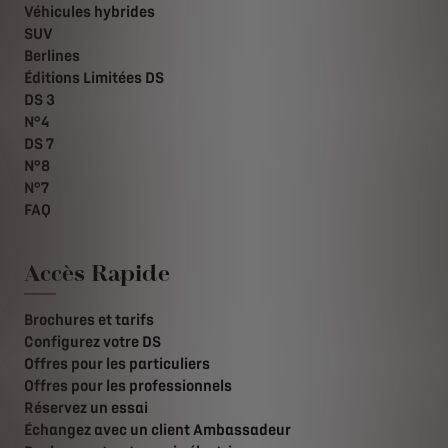
Véhicules hybrides
SUV
Berlines
Éditions Limitées DS
DS 3
N°4
DS 7
N°8
N°7
FAQ
Accès Rapide
Brochures et tarifs
Configurez votre DS
Offres pour les particuliers
Offres pour les professionnels
Réservez un essai
Échangez avec un client Ambassadeur