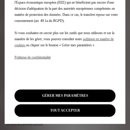
l'Espace économique européen (EEE) qui ne bénéficient pas encore d'une
décision d'adéquation de la part des autorités européennes compétentes en
matière de protection des données. Dans ce cas, le transfert repose sur votre
consentement (art. 49.1a du RGPD).
Si vous souhaitez en savoir plus sur les outils que nous utilisons et sur la
manière de les gérer, vous pouvez consulter notre
politique en matière de
cookies
ou cliquer sur le bouton « Gérer mes paramètres ».
Politique de confidentialité
Sélectionnez l'atelier DS le plus proche de chez vous et
GÉRER MES PARAMÈTRES
bénéficiez de la qualité et de l'expertise DS. Le respect des
règles sanitaires est maintenu.
TOUT ACCEPTER
Prenez rendez-vous en ligne et sélectionnez le créneau horaire
à votre convenance.