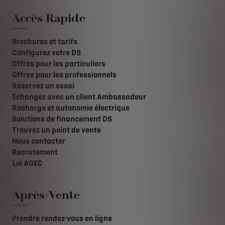
Accès Rapide
Brochures et tarifs
Configurez votre DS
Offres pour les particuliers
Offres pour les professionnels
Réservez un essai
Échangez avec un client Ambassadeur
Recharge et autonomie électrique
Solutions de financement DS
Trouvez un point de vente
Nous contacter
Recrutement
Loi AGEC
Après-Vente
Prendre rendez-vous en ligne