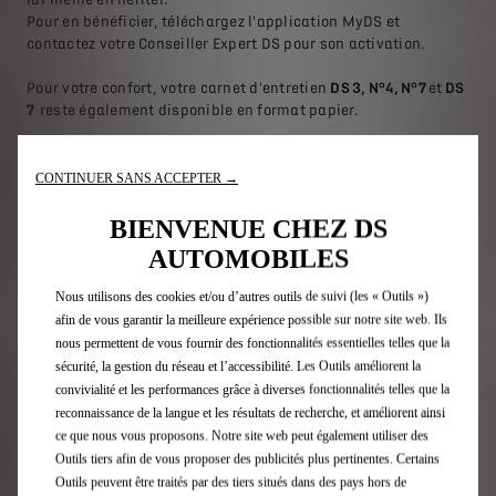
Pour en bénéficier, téléchargez l'application MyDS et
contactez votre Conseiller Expert DS pour son activation.
Pour votre confort, votre carnet d'entretien
DS 3, N°4, N°7
et
DS
7
reste également disponible en format papier.
CONTINUER SANS ACCEPTER →
Téléchargez MyDS
BIENVENUE CHEZ DS
AUTOMOBILES
VOS RENDEZ-VOUS ET DEVIS
Nous utilisons des cookies et/ou d’autres outils de suivi (les « Outils »)
EN LIGNE
afin de vous garantir la meilleure expérience possible sur notre site web. Ils
nous permettent de vous fournir des fonctionnalités essentielles telles que la
sécurité, la gestion du réseau et l’accessibilité. Les Outils améliorent la
convivialité et les performances grâce à diverses fonctionnalités telles que la
reconnaissance de la langue et les résultats de recherche, et améliorent ainsi
ce que nous vous proposons. Notre site web peut également utiliser des
Outils tiers afin de vous proposer des publicités plus pertinentes. Certains
Outils peuvent être traités par des tiers situés dans des pays hors de