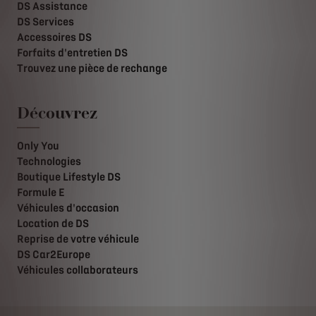
DS Assistance
DS Services
Accessoires DS
Forfaits d'entretien DS
Trouvez une pièce de rechange
Découvrez
Only You
Technologies
Boutique Lifestyle DS
Formule E
Véhicules d'occasion
Location de DS
Reprise de votre véhicule
DS Car2Europe
Véhicules collaborateurs