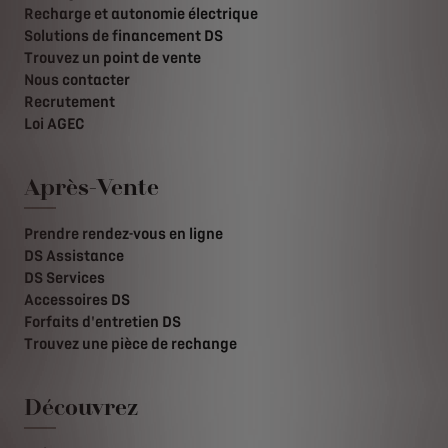
Recharge et autonomie électrique
Solutions de financement DS
Trouvez un point de vente
Nous contacter
Recrutement
Loi AGEC
Après-Vente
Prendre rendez-vous en ligne
DS Assistance
DS Services
Accessoires DS
Forfaits d'entretien DS
Trouvez une pièce de rechange
Découvrez