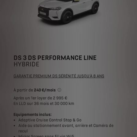
DS 3 DS PERFORMANCE LINE
HYBRIDE
GARANTIE PREMIUM DS SÉRÉNITÉ JUSQU'À 8 ANS
À partir de
240 €/mois
*Exemple pour une location longue durée (
Après un 1er loyer de 2 995 €
En LLD sur 36 mois et 30 000 km
Equipements inclus:
Adaptive Cruise Control Stop & Go
Aide au stationnement avant, arrière et Caméra de
recul
Mirror Screen sans fil via Wifi