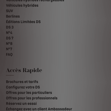
Véhicules hybrides rechargeables
Véhicules hybrides
SUV
Berlines
Éditions Limitées DS
DS 3
N°4
DS 7
N°8
N°7
FAQ
Accès Rapide
Brochures et tarifs
Configurez votre DS
Offres pour les particuliers
Offres pour les professionnels
Réservez un essai
Échangez avec un client Ambassadeur