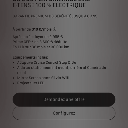
E-TENSE 100 % ELECTRIQUE
GARANTIE PREMIUM DS SÉRÉNITÉ JUSQU'À 8 ANS
À partir de
310 €/mois
*Exemple pour une location longue durée (L
Après un 1er loyer de 2 995 €
Prime CEE** de 3 600 € déduite
En LLD sur 36 mois et 30 000 km
Equipements inclus:
Adaptive Cruise Control Stop & Go
Aide au stationnement avant, arrière et Caméra de
recul
Mirror Screen sans fil via Wifi
Projecteurs LED
Demandez une offre
Configurez