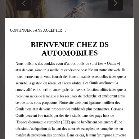
PRÉCÉDENT
SUIVANT
CONTINUER SANS ACCEPTER →
BIENVENUE CHEZ DS
AUTOMOBILES
VOTRE DS 3 DISPONIBLE IMMÉDIATEMENT
Nous utilisons des cookies et/ou d’autres outils de suivi (les « Outils »)
afin de vous garantir la meilleure expérience possible sur notre site web. Ils
Choisissez votre DS 3 parmi notre stock de véhicules
C
nous permettent de vous fournir des fonctionnalités essentielles telles que la
disponibles dès à présent près de chez vous.
e
sécurité, la gestion du réseau et l’accessibilité. Les Outils améliorent la
du
convivialité et les performances grâce à diverses fonctionnalités telles que la
reconnaissance de la langue et les résultats de recherche, et améliorent ainsi
Consultez nos véhicules
ce que nous vous proposons. Notre site web peut également utiliser des
Outils tiers afin de vous proposer des publicités plus pertinentes. Certains
Outils peuvent être traités par des tiers situés dans des pays hors de
l'Espace économique européen (EEE) qui ne bénéficient pas encore d'une
décision d'adéquation de la part des autorités européennes compétentes en
matière de protection des données. Dans ce cas, le transfert repose sur votre