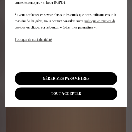
consentement (art. 49.1a du RGPD).
Si vous souhaitez en savoir plus sur les outils que nous utilisons et sur la
DS SÉRÉNITÉ, JUSQU’À 8 ANS DE
manière de les gérer, vous pouvez consulter notre
politique en matière de
cookies
ou cliquer sur le bouton « Gérer mes paramètres ».
GARANTIE PREMIUM
Politique de confidentialité
En plus de la garantie constructeur, DS Automobiles va
plus loin : à l'achat de tout nouveau véhicule DS
commandé à partir du 01/06/25
, vous accédez à
voir mentions légales en bas d
une garantie Premium DS SÉRÉNITÉ pouvant aller
jusqu'à 8 ans incluant : Voiture de courtoisie DS,
Extension de Garantie complète, DS Assistance.
GÉRER MES PARAMÈTRES
En savoir plus
TOUT ACCEPTER