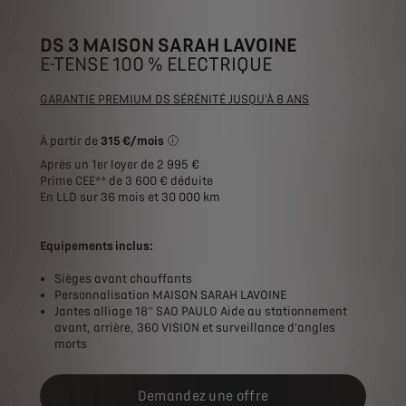
DS 3 MAISON SARAH LAVOINE
E-TENSE 100 % ELECTRIQUE
GARANTIE PREMIUM DS SÉRÉNITÉ JUSQU'À 8 ANS
À partir de
315 €/mois
*Exemple pour une location longue durée (L
Après un 1er loyer de 2 995 €
Prime CEE** de 3 600 € déduite
En LLD sur 36 mois et 30 000 km
Equipements inclus:
Sièges avant chauffants
Personnalisation MAISON SARAH LAVOINE
Jantes alliage 18" SAO PAULO Aide au stationnement
avant, arrière, 360 VISION et surveillance d'angles
morts
Demandez une offre