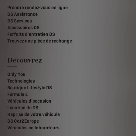
Prendre rendez-vous en ligne
DS Assistance
DS Services
Accessoires DS
Forfaits d'entretien DS
Trouvez une pièce de rechange
Découvrez
Only You
Technologies
Boutique Lifestyle DS
Formule E
Véhicules d'occasion
Location de DS
Reprise de votre véhicule
DS Car2Europe
Véhicules collaborateurs