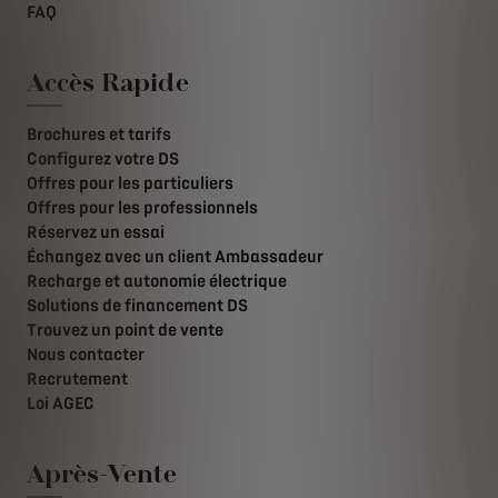
FAQ
Accès Rapide
Brochures et tarifs
Configurez votre DS
Offres pour les particuliers
Offres pour les professionnels
Réservez un essai
Échangez avec un client Ambassadeur
Recharge et autonomie électrique
Solutions de financement DS
Trouvez un point de vente
Nous contacter
Recrutement
Loi AGEC
Après-Vente