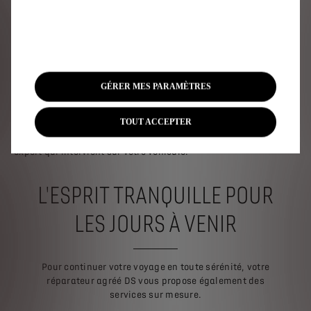
techniciens sont formés en continu aux spécificités techniques
des véhicules DS et travaillent avec l’outil de diagnostic de
pointe de la marque. Et cela fait toute la différence.
Parce que nos techniciens ont la passion du travail bien fait et
le sens du détail, lorsque vous nous confiez votre véhicule,
GÉRER MES PARAMÈTRES
sachez que l’on en prend soin comme si c’était le nôtre.
TOUT ACCEPTER
Chez DS, c'est toute une chaîne de transmission : du conseiller
Service qui prend note de tous vos besoins jusqu'au technicien
expert qui intervient sur votre véhicule.
L'ESPRIT TRANQUILLE POUR
LES JOURS À VENIR
Pour continuer votre voyage en toute sérénité, votre
réparateur agréé DS vous propose également des
services sur mesure.