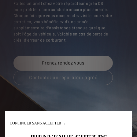
Faites un arrêt chez votre réparateur agréé DS
pour profiter d'une conduite encore plus sereine.
Chaque fois que vous nous rendez visite pour votre
entretien, vous bénéficiez d'une année
supplémentaire d'assistance étendue quel que
soit l'âge du véhicule. Valable en cas de perte de
clés, d'erreur de carburant.
Prenez rendez-vous
Contactez un réparateur agréé
CONTINUER SANS ACCEPTER →