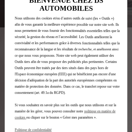
BIENVENUE CHEZ DS
AUTOMOBILES
Nous utilisons des cookies et/ou d’autres outils de suivi (les « Outils »)
afin de vous garantir la meilleure expérience possible sur notre site web. Ils
nous permettent de vous fournir des fonctionnalités essentielles telles que la
sécurité, la gestion du réseau et l’accessibilité. Les Outils améliorent la
convivialité et les performances grâce à diverses fonctionnalités telles que la
reconnaissance de la langue et les résultats de recherche, et améliorent ainsi
ce que nous vous proposons. Notre site web peut également utiliser des
Outils tiers afin de vous proposer des publicités plus pertinentes. Certains
Outils peuvent être traités par des tiers situés dans des pays hors de
l'Espace économique européen (EEE) qui ne bénéficient pas encore d'une
décision d'adéquation de la part des autorités européennes compétentes en
matière de protection des données. Dans ce cas, le transfert repose sur votre
consentement (art. 49.1a du RGPD).
Pourquoi choisir un réparateur
agréé DS?
Si vous souhaitez en savoir plus sur les outils que nous utilisons et sur la
manière de les gérer, vous pouvez consulter notre
politique en matière de
cookies
ou cliquer sur le bouton « Gérer mes paramètres ».
Chez DS nous connaissons parfaitement votre DS.
Politique de confidentialité
De l'entretien périodique aux réparations plus complexes, nos