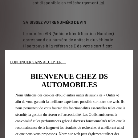
est disponible en téléchargement
ici
.
SAISISSEZ VOTRE NUMÉRO DE VIN
Le numéro VIN (Vehicle Identification Number)
correspond au numéro de châssis du véhicule.
Il se trouve à la référence E de votre certificat
d'immatriculation. (
Visualisez un exemple
.)
CONTINUER SANS ACCEPTER →
BIENVENUE CHEZ DS
AUTOMOBILES
Nous utilisons des cookies et/ou d’autres outils de suivi (les « Outils »)
afin de vous garantir la meilleure expérience possible sur notre site web. Ils
nous permettent de vous fournir des fonctionnalités essentielles telles que la
sécurité, la gestion du réseau et l’accessibilité. Les Outils améliorent la
convivialité et les performances grâce à diverses fonctionnalités telles que la
VÉRIFIER
reconnaissance de la langue et les résultats de recherche, et améliorent ainsi
ce que nous vous proposons. Notre site web peut également utiliser des