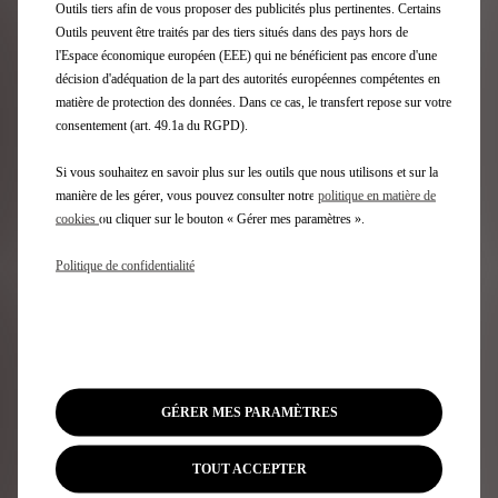
Outils tiers afin de vous proposer des publicités plus pertinentes. Certains
Outils peuvent être traités par des tiers situés dans des pays hors de
l'Espace économique européen (EEE) qui ne bénéficient pas encore d'une
Abonnez-vous à la newsletter
décision d'adéquation de la part des autorités européennes compétentes en
matière de protection des données. Dans ce cas, le transfert repose sur votre
consentement (art. 49.1a du RGPD).
Gamme DS
Si vous souhaitez en savoir plus sur les outils que nous utilisons et sur la
manière de les gérer, vous pouvez consulter notre
politique en matière de
Véhicules 100 % électriques
cookies
ou cliquer sur le bouton « Gérer mes paramètres ».
Véhicules hybrides rechargeables
Véhicules hybrides
Politique de confidentialité
SUV
Berlines
Éditions Limitées DS
DS 3
N°4
DS 7
GÉRER MES PARAMÈTRES
N°8
N°7
TOUT ACCEPTER
FAQ