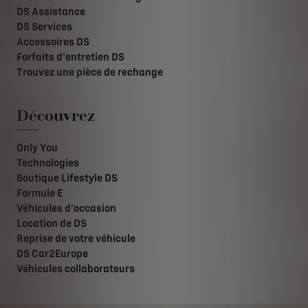
DS Assistance
DS Services
Accessoires DS
Forfaits d'entretien DS
Trouvez une pièce de rechange
Découvrez
Only You
Technologies
Boutique Lifestyle DS
Formule E
Véhicules d'occasion
Location de DS
Reprise de votre véhicule
DS Car2Europe
Véhicules collaborateurs