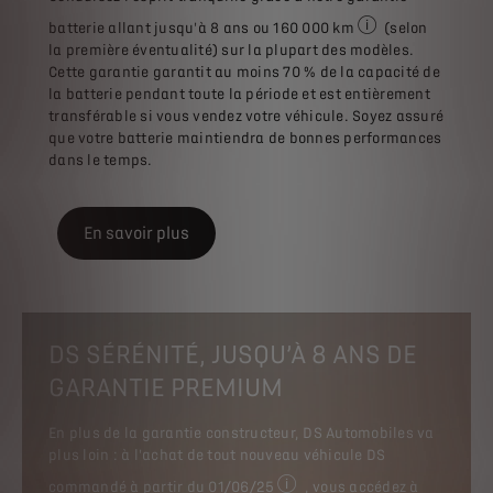
batterie allant jusqu'à 8 ans ou 160 000 km
(selon
Les informations fou
la première éventualité) sur la plupart des modèles.
Cette garantie garantit au moins 70 % de la capacité de
la batterie pendant toute la période et est entièrement
transférable si vous vendez votre véhicule. Soyez assuré
que votre batterie maintiendra de bonnes performances
dans le temps.
En savoir plus
DS SÉRÉNITÉ, JUSQU’À 8 ANS DE
GARANTIE PREMIUM
En plus de la garantie constructeur, DS Automobiles va
plus loin : à l'achat de tout nouveau véhicule DS
commandé à partir du 01/06/25
, vous accédez à