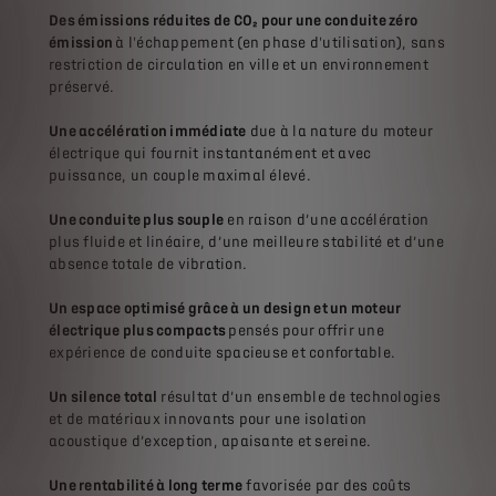
Des émissions réduites de CO₂ pour une conduite zéro
émission
à l'échappement (en phase d'utilisation), sans
restriction de circulation en ville et un environnement
préservé.
Une accélération immédiate
due à la nature du moteur
électrique qui fournit instantanément et avec
puissance, un couple maximal élevé.
Une conduite plus souple
en raison d’une accélération
plus fluide et linéaire, d’une meilleure stabilité et d’une
absence totale de vibration.
Un espace optimisé grâce à un design et un moteur
électrique plus compacts
pensés pour offrir une
expérience de conduite spacieuse et confortable.
Un silence total
résultat d’un ensemble de technologies
et de matériaux innovants pour une isolation
acoustique d’exception, apaisante et sereine.
Une rentabilité à long terme
favorisée par des coûts