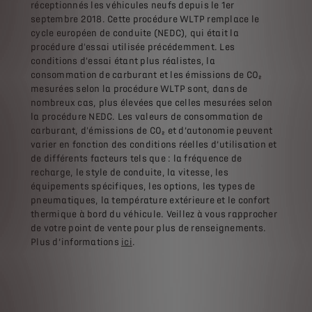
réceptionnés les véhicules neufs depuis le 1er
septembre 2018. Cette procédure WLTP remplace le
cycle européen de conduite (NEDC), qui était la
procédure d'essai utilisée précédemment. Les
conditions d'essai étant plus réalistes, la
consommation de carburant et les émissions de CO₂
mesurées selon la procédure WLTP sont, dans de
nombreux cas, plus élevées que celles mesurées selon
la procédure NEDC. Les valeurs de consommation de
carburant, d'émissions de CO₂ et d’autonomie peuvent
varier en fonction des conditions réelles d’utilisation et
de différents facteurs tels que : la fréquence de
recharge, le style de conduite, la vitesse, les
équipements spécifiques, les options, les types de
pneumatiques, la température extérieure et le confort
thermique à bord du véhicule. Veillez à vous rapprocher
de votre point de vente pour plus de renseignements.
Plus d’informations
ici
.