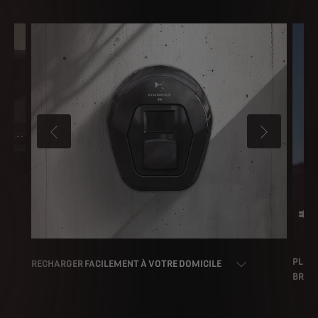
PRÉCÉDENT
SUIVANT
PLUG 
RECHARGER FACILEMENT À VOTRE DOMICILE
BRAN