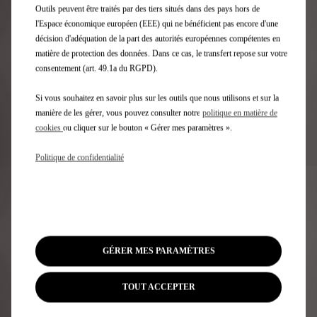
Outils peuvent être traités par des tiers situés dans des pays hors de
1. Maintenir la sécurité et les performances de votre
véhicule
l'Espace économique européen (EEE) qui ne bénéficient pas encore d'une
2. Conserver son efficacité
décision d'adéquation de la part des autorités européennes compétentes en
3. Contrôler et optimiser l'état de votre batterie de
matière de protection des données. Dans ce cas, le transfert repose sur votre
traction
consentement (art. 49.1a du RGPD).
4. Préserver la valeur de votre véhicule
Si vous souhaitez en savoir plus sur les outils que nous utilisons et sur la
manière de les gérer, vous pouvez consulter notre
politique en matière de
En savoir plus
cookies
ou cliquer sur le bouton « Gérer mes paramètres ».
Politique de confidentialité
GÉRER MES PARAMÈTRES
TOUT ACCEPTER