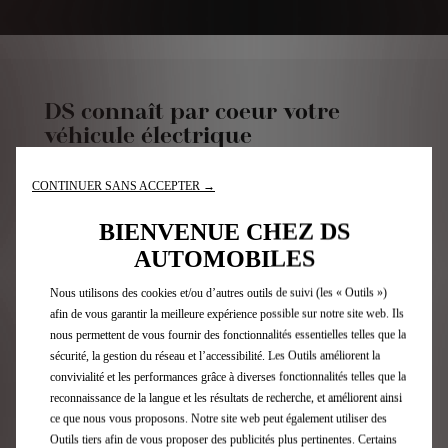
DS connaît par coeur votre
véhicule électrique
Vous avez choisi un véhicule électrique DS, profitez de
CONTINUER SANS ACCEPTER →
tous les bénéfices liés à cette motorisation.
Sans embrayage, ni vidange d'huile à faire, ni système
BIENVENUE CHEZ DS
d'échappement, les véhicules électriques nécessitent
AUTOMOBILES
moins d'entretien et des visites moins fréquentes que
les véhicules essence ou diesel.
Nous utilisons des cookies et/ou d’autres outils de suivi (les « Outils »)
afin de vous garantir la meilleure expérience possible sur notre site web. Ils
Toutefois, des contrôles de sécurité sont toujours
nous permettent de vous fournir des fonctionnalités essentielles telles que la
indispensables. Sophistiqués, les systèmes
sécurité, la gestion du réseau et l’accessibilité. Les Outils améliorent la
électroniques de gestion de la batterie et de l'énergie
convivialité et les performances grâce à diverses fonctionnalités telles que la
doivent être régulièrement inspectés.
reconnaissance de la langue et les résultats de recherche, et améliorent ainsi
ce que nous vous proposons. Notre site web peut également utiliser des
Il est important de prévoir un entretien régulier chez
Outils tiers afin de vous proposer des publicités plus pertinentes. Certains
votre spécialiste DS pour :