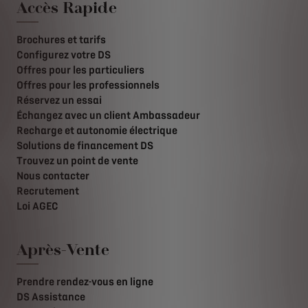
Accès Rapide
Brochures et tarifs
Configurez votre DS
Offres pour les particuliers
Offres pour les professionnels
Réservez un essai
Échangez avec un client Ambassadeur
Recharge et autonomie électrique
Solutions de financement DS
Trouvez un point de vente
Nous contacter
Recrutement
Loi AGEC
Après-Vente
Prendre rendez-vous en ligne
DS Assistance