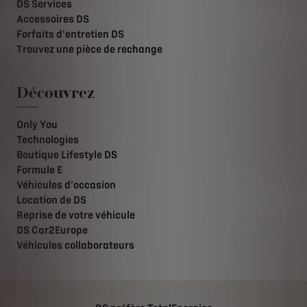
DS Services
Accessoires DS
Forfaits d'entretien DS
Trouvez une pièce de rechange
Découvrez
Only You
Technologies
Boutique Lifestyle DS
Formule E
Véhicules d'occasion
Location de DS
Reprise de votre véhicule
DS Car2Europe
Véhicules collaborateurs