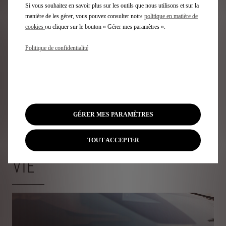
L'application Free2move pour connaître les lieux de charge
Si vous souhaitez en savoir plus sur les outils que nous utilisons et sur la
et planifier vos itinéraires.
manière de les gérer, vous pouvez consulter notre
politique en matière de
cookies
ou cliquer sur le bouton « Gérer mes paramètres ».
Prenez rendez-vous en ligne
Politique de confidentialité
Demandez un devis
GÉRER MES PARAMÈTRES
DES CONTRATS D'ENTRETIEN
POUR VOUS SIMPLIFIER LA
TOUT ACCEPTER
VIE