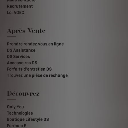
Nous contacter
Recrutement
Loi AGEC
Après-Vente
Prendre rendez-vous en ligne
DS Assistance
DS Services
Accessoires DS
Forfaits d'entretien DS
Trouvez une pièce de rechange
Découvrez
Only You
Technologies
Boutique Lifestyle DS
Formule E