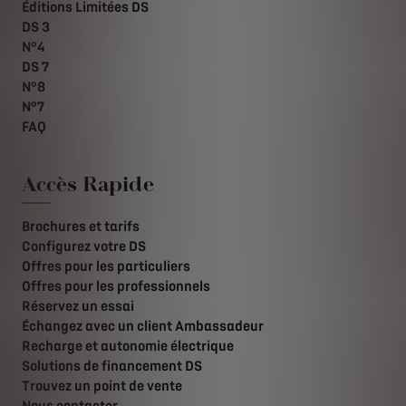
Éditions Limitées DS
DS 3
N°4
DS 7
N°8
N°7
FAQ
Accès Rapide
Brochures et tarifs
Configurez votre DS
Offres pour les particuliers
Offres pour les professionnels
Réservez un essai
Échangez avec un client Ambassadeur
Recharge et autonomie électrique
Solutions de financement DS
Trouvez un point de vente