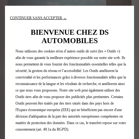
CONTINUER SANS ACCEPTER →
BIENVENUE CHEZ DS
AUTOMOBILES
Nous utilisons des cookies et/ou d’autres outils de suivi (les « Outils »)
afin de vous garantir la meilleure expérience possible sur notre site web. Ils
nous permettent de vous fournir des fonctionnalités essentielles telles que la
sécurité, la gestion du réseau et l’accessibilité. Les Outils améliorent la
convivialité et les performances grâce à diverses fonctionnalités telles que la
reconnaissance de la langue et les résultats de recherche, et améliorent ainsi
Tirez le meilleur parti de votre DS électrique, avec :
ce que nous vous proposons. Notre site web peut également utiliser des
Outils tiers afin de vous proposer des publicités plus pertinentes. Certains
Une gamme complète de solutions de charge et
Outils peuvent être traités par des tiers situés dans des pays hors de
d'accessoires adaptés à votre style de vie.
l'Espace économique européen (EEE) qui ne bénéficient pas encore d'une
L'installation d'un chargeur mural à votre domicile pour une
décision d'adéquation de la part des autorités européennes compétentes en
charge facile.
matière de protection des données. Dans ce cas, le transfert repose sur votre
Des services de mobilité : du véhicule de remplacement/de
courtoisie pendant l'entretien ou les réparations à la
consentement (art. 49.1a du RGPD).
location à court terme pour les voyages plus longs.