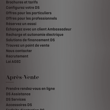
Brochures et tarifs
Configurez votre DS
Offres pour les particuliers
Offres pour les professionnels
Réservez un essai
Échangez avec un client Ambassadeur
Recharge et autonomie électrique
Solutions de financement DS
Trouvez un point de vente
Nous contacter
Recrutement
Loi AGEC
Après-Vente
Prendre rendez-vous en ligne
DS Assistance
DS Services
Accessoires DS