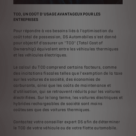
TCO, UN COÛT D'USAGE AVANTAGEUX POUR LES
ENTREPRISES
Pour répondre à vos besoins liés à l'optimisation du
coût total de possession, DS Automobiles s'est donné
pour objectif d'assurer un "TCO" (Total Cost of
Ownership) équivalent entre les véhicules thermiques
et les véhicules électriques.
Le calcul du TCO comprend certains facteurs, comme
des incitations fiscales telles que l'exemption de la taxe
sur les voitures de société, des économies de
carburants, ainsi que les coûts de maintenance et
d'utilisation, qui se retrouvent réduits pour les voitures
électrifiées. Sur le long terme, les voitures électriques et
hybrides rechargeables de société sont moins
coûteuses que des voitures thermiques.
Contactez votre conseiller expert DS afin de déterminer
le TCO de votre véhicule ou de votre flotte automobile.