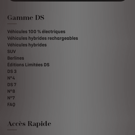
Gamme DS
Véhicules 100 % électriques
Véhicules hybrides rechargeables
Véhicules hybrides
SUV
Berlines
Éditions Limitées DS
DS 3
N°4
DS 7
N°8
N°7
FAQ
Accès Rapide