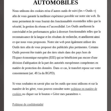
AUTOMOBILES
PRÉCÉDENT
SUIVANT
Nous utilisons des cookies et/ou d’autres outils de suivi (les « Outils »)
afin de vous garantir la meilleure expérience possible sur notre site web. Ils
nous permettent de vous fournir des fonctionnalités essentielles telles que la
sécurité, la gestion du réseau et l’accessibilité. Les Outils améliorent la
convivialité et les performances grâce à diverses fonctionnalités telles que la
reconnaissance de la langue et les résultats de recherche, et améliorent ainsi
ce que nous vous proposons. Notre site web peut également utiliser des
DS 3
Outils tiers afin de vous proposer des publicités plus pertinentes. Certains
Outils peuvent être traités par des tiers situés dans des pays hors de
l'Espace économique européen (EEE) qui ne bénéficient pas encore d'une
N
LE SUV COMPACT AU DESIGN
décision d'adéquation de la part des autorités européennes compétentes en
CONTEMPORAIN
matière de protection des données. Dans ce cas, le transfert repose sur votre
consentement (art. 49.1a du RGPD).
Jusqu'à 404 km d'autonomie en cycle mixte
J
omie indiquées sont conformes à la procédure d’essai WLTP sur la base 
mation de carburant, d'émissions de CO₂ et d’autonomie indiquées sont 
Si vous souhaitez en savoir plus sur les outils que nous utilisons et sur la
WLTP
manière de les gérer, vous pouvez consulter notre
politique en matière de
Les valeurs de consommation de car
cookies
ou cliquer sur le bouton « Gérer mes paramètres ».
Découvrez
Politique de confidentialité