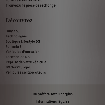
Forfaits d'entretien DS
Trouvez une pièce de rechange
Découvrez
Only You
Technologies
Boutique Lifestyle DS
Formule E
Véhicules d'occasion
Location de DS
Reprise de votre véhicule
DS Car2Europe
Véhicules collaborateurs
DS préfère TotalEnergies
Informations légales