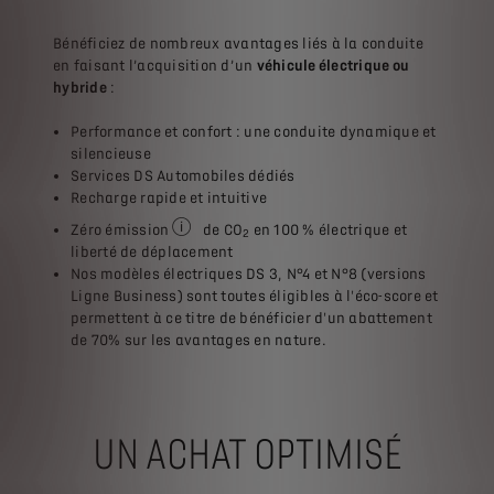
Bénéficiez de nombreux avantages liés à la conduite
en faisant l’acquisition d’un
véhicule électrique ou
hybride
:
Performance et confort : une conduite dynamique et
silencieuse
Services DS Automobiles dédiés
Recharge rapide et intuitive
Zéro émission
de CO
en 100 % électrique et
2
zéro émission à l'échappement (en phase d'uti
liberté de déplacement
Nos modèles électriques DS 3, N°4 et N°8 (versions
Ligne Business) sont toutes éligibles à l'éco-score et
permettent à ce titre de bénéficier d'un abattement
de 70% sur les avantages en nature.
UN ACHAT OPTIMISÉ