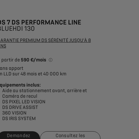
DS 7 DS PERFORMANCE LINE
BLUEHDI 130
ARANTIE PREMIUM DS SÉRÉNITÉ JUSQU'À 8
ANS
 partir de
590 €/mois
*Exemple pour une location longue durée (
ans apport
n LLD sur 48 mois et 40 000 km
quipements inclus:
Aide au stationnement avant, arrière et
Caméra de recul
DS PIXEL LED VISION
DS DRIVE ASSIST
360 VISION
DS IRIS SYSTEM
Demandez
Consultez les