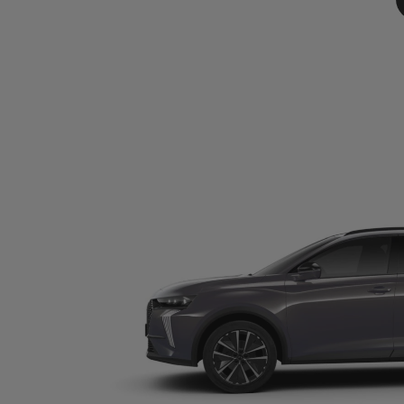
ion longue durée (LLD) d'une DS 7 ETOILE BLUEHDi 130 neuve, hor