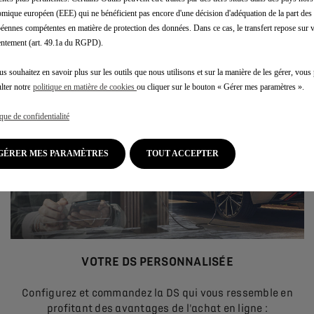
mique européen (EEE) qui ne bénéficient pas encore d'une décision d'adéquation de la part des 
STORE
le plus proche ou directement en ligne sur notre site offi
éennes compétentes en matière de protection des données. Dans ce cas, le transfert repose sur 
ntement (art. 49.1a du RGPD).
us souhaitez en savoir plus sur les outils que nous utilisons et sur la manière de les gérer, vou
lter notre
politique en matière de cookies
ou cliquer sur le bouton « Gérer mes paramètres ».
ique de confidentialité
GÉRER MES PARAMÈTRES
TOUT ACCEPTER
VOTRE DS PERSONNALISÉE
Configurez et commandez la DS qui vous ressemble en
profitant des avantages de l'achat en ligne :