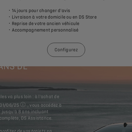
·
14 jours pour changer d'avis
·
Livraison à votre domicile ou en DS Store
·
Reprise de votre ancien véhicule
·
Accompagnement personnalisé
Configurez
 ANS DE
s va plus loin : à l'achat de
 01/06/25
, vous accédez à
voir mentions légales en bas de page
 jusqu'à 8 ans incluant
e complète, DS Assistance.
profitez de vos trajets en