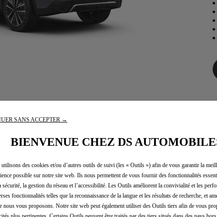
UER SANS ACCEPTER →
OUR ALLER PLUS LO
BIENVENUE CHEZ DS AUTOMOBILE
utilisons des cookies et/ou d’autres outils de suivi (les « Outils ») afin de vous garantir la meil
ience possible sur notre site web. Ils nous permettent de vous fournir des fonctionnalités essenti
a sécurité, la gestion du réseau et l’accessibilité. Les Outils améliorent la convivialité et les per
hoisissez
votre nouvelle 
erses fonctionnalités telles que la reconnaissance de la langue et les résultats de recherche, et amé
e nous vous proposons. Notre site web peut également utiliser des Outils tiers afin de vous pr
cités plus pertinentes. Certains Outils peuvent être traités par des tiers situés dans des pays hors