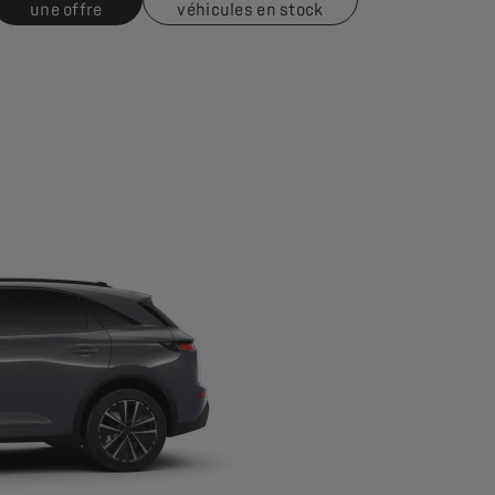
une offre
véhicules en stock
s option. Montants exprimés en TTC hors autres prestations facu