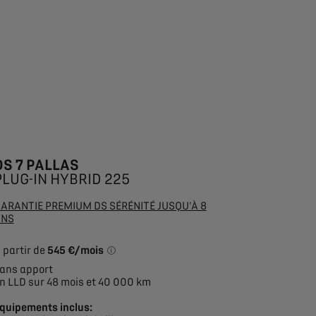
DS 7 PALLAS
PLUG-IN HYBRID 225
ARANTIE PREMIUM DS SÉRÉNITÉ JUSQU'À 8
ANS
 partir de
545 €/mois
*Exemple pour une location longue durée (L
ans apport
n LLD sur 48 mois et 40 000 km
quipements inclus: