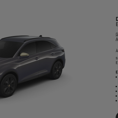
G
À
s
E
E