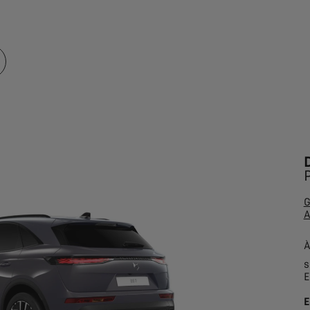
G
À
s
E
E