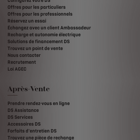
Configurez votre DS
Offres pour les particuliers
Offres pour les professionnels
Réservez un essai
Échangez avec un client Ambassadeur
Recharge et autonomie électrique
Solutions de financement DS
Trouvez un point de vente
Nous contacter
Recrutement
Loi AGEC
Après-Vente
Prendre rendez-vous en ligne
DS Assistance
DS Services
Accessoires DS
Forfaits d'entretien DS
Trouvez une pièce de rechange