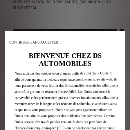
PIXEL LED VISION, DS DRIVE ASSIST, 360 VISION et DS
IRIS SYSTEM.
CONTINUER SANS ACCEPTER →
BIENVENUE CHEZ DS
AUTOMOBILES
Nous utilisons des cookies et/ou d’autres outils de suivi (les « Outils »)
afin de vous garantir la meilleure expérience possible sur notre site web. Ils
nous permettent de vous fournir des fonctionnalités essentielles telles que la
sécurité, la gestion du réseau et l’accessibilité. Les Outils améliorent la
convivialité et les performances grâce à diverses fonctionnalités telles que la
DS IRIS SYSTEM
DS DR
reconnaissance de la langue et les résultats de recherche, et améliorent ainsi
ce que nous vous proposons. Notre site web peut également utiliser des
Outils tiers afin de vous proposer des publicités plus pertinentes. Certains
IRIS – L'assistant IA qui dialogue
Outils peuvent être traités par des tiers situés dans des pays hors de
l'Espace économique européen (EEE) qui ne bénéficient pas encore d'une