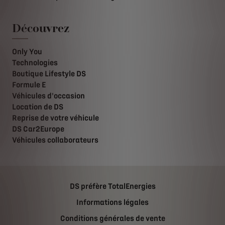
Découvrez
Only You
Technologies
Boutique Lifestyle DS
Formule E
Véhicules d'occasion
Location de DS
Reprise de votre véhicule
DS Car2Europe
Véhicules collaborateurs
DS préfère TotalEnergies
Informations légales
Conditions générales de vente