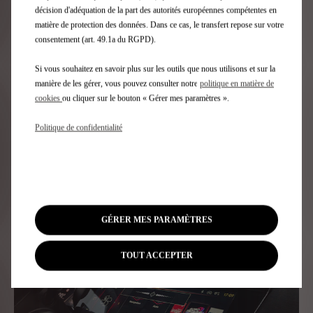
avec vous
décision d'adéquation de la part des autorités européennes compétentes en
matière de protection des données. Dans ce cas, le transfert repose sur votre
L’infodivertissement DS IRIS SYSTEM est enrichi d'une fonction
consentement (art. 49.1a du RGPD).
innovante en vous offrant un compagnon de voyage intelligent
qui rendra votre expérience à bord encore plus interactive.​
Son
Si vous souhaitez en savoir plus sur les outils que nous utilisons et sur la
assistant vocal, enrichi par l'intelligence artificielle
manière de les gérer, vous pouvez consulter notre
politique en matière de
conversationnelle
, transforme vos trajets en moments
cookies
ou cliquer sur le bouton « Gérer mes paramètres ».
EN OPTION : Cette fonctionnalité de DS Automobil
d’échanges : posez vos questions, découvrez, apprenez,
planifiez et laissez-vous inspirer en roulant.​
Dites simplement
Politique de confidentialité
« OK IRIS » et interagissez en toute fluidité.​
GÉRER MES PARAMÈTRES
TOUT ACCEPTER