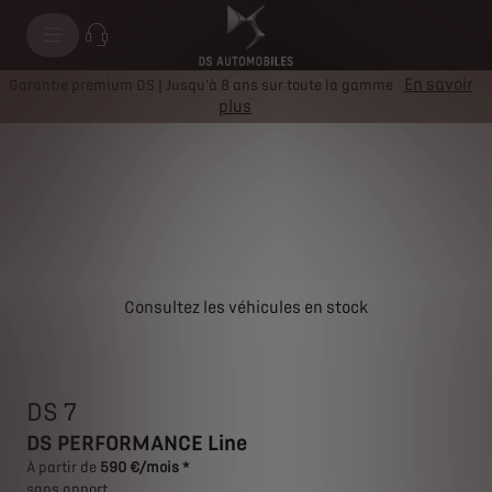
DS 7 DS PERFORMANCE Line
En savoir
Garantie premium DS | Jusqu'à 8 ans sur toute la gamme
plus
Consultez les véhicules en stock
DS 7
DS PERFORMANCE Line
À partir de
590 €/mois *
sans apport