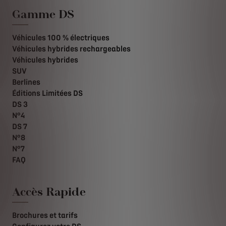
Gamme DS
Véhicules 100 % électriques
Véhicules hybrides rechargeables
Véhicules hybrides
SUV
Berlines
Éditions Limitées DS
DS 3
N°4
DS 7
N°8
N°7
FAQ
Accès Rapide
Brochures et tarifs