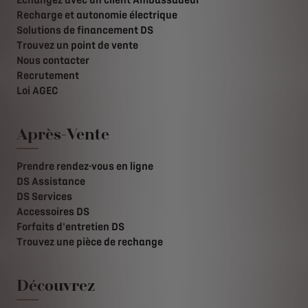
Échangez avec un client Ambassadeur
Recharge et autonomie électrique
Solutions de financement DS
Trouvez un point de vente
Nous contacter
Recrutement
Loi AGEC
Après-Vente
Prendre rendez-vous en ligne
DS Assistance
DS Services
Accessoires DS
Forfaits d'entretien DS
Trouvez une pièce de rechange
Découvrez