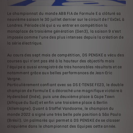
Le championnat du monde ABB FIA de Formule E a clôturé sa
neuvième saison le 30 juillet dernier sur le circuit de l’ExCeL à
Londres. Période clé qui a vu entrer en compétition la
monoplace de troisième génération (Gen3), la saison 9 s’est
imposée comme l’une des plus intenses depuis la création de
la série électrique.
Au cours des sept mois de compétition, DS PENSKE a vécu des
courses qui n’ont pas été à la hauteur de
s objectifs mais
l’équipe a aussi enregistré de très honorables résultats et ce
notamment grâce aux belles performances de Jean-Eric
Vergne.
Particulièrement confiant avec sa DS E-TENSE FE23, le double
champion de Formule E a décroché une magnifique victoire à
Hyderabad (Inde), puis une deuxième place à Cape Town
(Afrique du Sud) et enfin une troisième place à Berlin
(Allemagne). Quant à Stoffel Vandoorne, le champion du
monde 2022 a signé une très belle pole position à São Paulo
(Brésil). Un palmarès qui permet à DS PENSKE de se classer
cinquième dans le championnat des Equipes cette année.