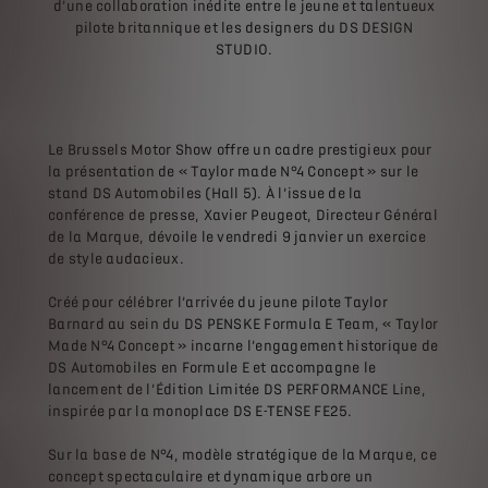
d’une collaboration inédite entre le jeune et talentueux
pilote britannique et les designers du DS DESIGN
STUDIO.
Le Brussels Motor Show offre un cadre prestigieux pour
la présentation de « Taylor made N°4 Concept » sur le
stand DS Automobiles (Hall 5). À l’issue de la
conférence de presse, Xavier Peugeot, Directeur Général
de la Marque, dévoile le vendredi 9 janvier un exercice
de style audacieux.
Créé pour célébrer l’arrivée du jeune pilote Taylor
Barnard au sein du DS PENSKE Formula E Team, « Taylor
Made N°4 Concept » incarne l’engagement historique de
DS Automobiles en Formule E et accompagne le
lancement de l’Édition Limitée DS PERFORMANCE Line,
inspirée par la monoplace DS E-TENSE FE25.
Sur la base de N°4, modèle stratégique de la Marque, ce
concept spectaculaire et dynamique arbore un