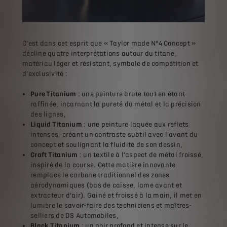
C’est dans cet esprit que « Taylor made N°4 Concept »
décline quatre interprétations autour du titane,
matériau léger et résistant, symbole de compétition et
d’exclusivité :
Pure Titanium
: une peinture brute tout en étant
raffinée, incarnant la pureté du métal et la précision
des lignes,
Liquid Titanium
: une peinture laquée aux reflets
intenses, créant un contraste subtil avec l’avant du
concept et soulignant la fluidité de son dessin,
Craft Titanium
: un textile à l’aspect de métal froissé,
inspiré de la course. Cette matière innovante
remplace le carbone traditionnel des zones
aérodynamiques (bas de caisse, lame avant et
extracteur d’air). Gainé et froissé à la main, il met en
lumière le savoir-faire des techniciens et maîtres-
selliers de DS Automobiles,
Black Titanium
: un noir profond et intense sur le