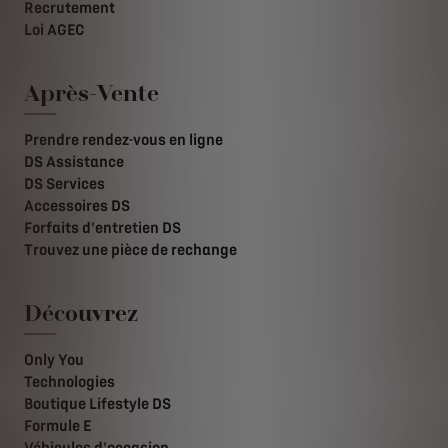
Recrutement
Loi AGEC
Après-Vente
Prendre rendez-vous en ligne
DS Assistance
DS Services
Accessoires DS
Forfaits d'entretien DS
Trouvez une pièce de rechange
Découvrez
Only You
Technologies
Boutique Lifestyle DS
Formule E