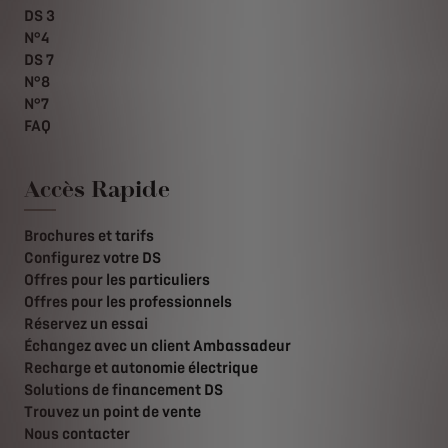
DS 3
N°4
DS 7
N°8
N°7
FAQ
Accès Rapide
Brochures et tarifs
Configurez votre DS
Offres pour les particuliers
Offres pour les professionnels
Réservez un essai
Échangez avec un client Ambassadeur
Recharge et autonomie électrique
Solutions de financement DS
Trouvez un point de vente
Nous contacter