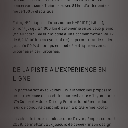
conservant son efficience et ses 81 km d’autonomie en
mode 100 % électrique.
Enfin, N°4 dispose d’une version HYBRIDE (145 ch),
offrant jusqu’à 1 000 km d’autonomie entre deux pleins
(valeur calculée sur la base d’une consommation WLTP
de 5,2 l/100 km en cycle mixte) et permettant de rouler
jusqu’à 50 % du temps en mode électrique en zones
urbaines et péri-urbaines.
DE LA PISTE À L’EXPÉRIENCE EN
LIGNE
En partenariat avec Voldex, DS Automobiles proposera
une expérience de conduite immersive de « Taylor made
N°4 Concept » dans Driving Empire, la référence des
jeux de conduite disponible sur la plateforme Roblox.
Le véhicule fera ses débuts dans Driving Empire courant
2026, permettant aux joueurs de découvrir son design