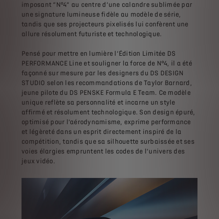
imposant “N°4” au centre d’une calandre sublimée par
une signature lumineuse fidèle au modèle de série,
tandis que ses projecteurs pixelisés lui confèrent une
allure résolument futuriste et technologique.
Pensé pour mettre en lumière l’Édition Limitée DS
PERFORMANCE Line et souligner la force de N°4, il a été
façonné sur mesure par les designers du DS DESIGN
STUDIO selon les recommandations de Taylor Barnard,
jeune pilote du DS PENSKE Formula E Team. Ce modèle
unique reflète sa personnalité et incarne un style
affirmé et résolument technologique. Son design épuré,
optimisé pour l’aérodynamisme, exprime performance
et légèreté dans un esprit directement inspiré de la
compétition, tandis que sa silhouette surbaissée et ses
voies élargies empruntent les codes de l’univers des
jeux vidéo.