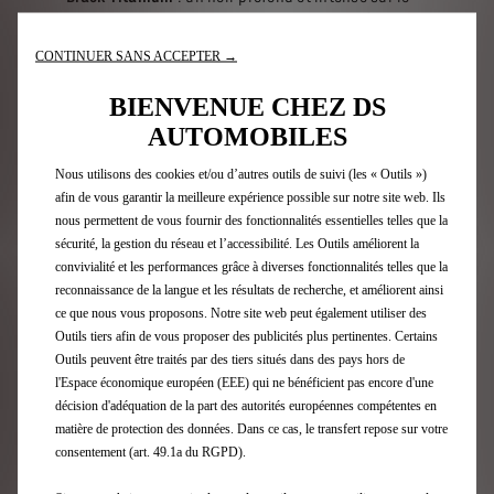
pavillon et le becquet, renforçant le caractère et la
radicalité des lignes du concept.
CONTINUER SANS ACCEPTER →
Parce que l’excellence réside dans le détail, le
BIENVENUE CHEZ DS
département Couleurs, Matériaux et Finitions a enrichi
le concept de touches « Light Gold », couleur identitaire
AUTOMOBILES
de DS PERFORMANCE et signature de l’Édition Limitée
DS PERFORMANCE Line au niveau des rétroviseurs, des
Nous utilisons des cookies et/ou d’autres outils de suivi (les « Outils »)
centres de roues, du badge de capot guilloché et de la
afin de vous garantir la meilleure expérience possible sur notre site web. Ils
signature du concept sur le volet. Des touches de violet,
nous permettent de vous fournir des fonctionnalités essentielles telles que la
couleur de prédilection de Taylor Barnard, viennent
sécurité, la gestion du réseau et l’accessibilité. Les Outils améliorent la
ponctuer les commandes d’ouverture des portes ainsi
convivialité et les performances grâce à diverses fonctionnalités telles que la
que les sidemarkers siglés “Taylor Made N°4”. Le chiffre
reconnaissance de la langue et les résultats de recherche, et améliorent ainsi
fétiche de Taylor Barnard, le 77, se retrouve quant à lui
ce que nous vous proposons. Notre site web peut également utiliser des
de façon subtile sur le badge de capot, les commandes
Outils tiers afin de vous proposer des publicités plus pertinentes. Certains
d’ouverture de portes ainsi que l’éclairage intégré au
Outils peuvent être traités par des tiers situés dans des pays hors de
diffuseur.
l'Espace économique européen (EEE) qui ne bénéficient pas encore d'une
décision d'adéquation de la part des autorités européennes compétentes en
matière de protection des données. Dans ce cas, le transfert repose sur votre
DE LA PISTE À LA ROUTE
consentement (art. 49.1a du RGPD).
« Taylor made N°4 Concept » crée un lien direct entre