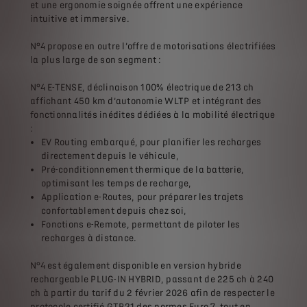
et une ergonomie soignée offrent une expérience
intuitive et immersive.
N°4 propose en outre l’offre de motorisations électrifiées
la plus large de son segment :
N°4 E-TENSE, déclinaison 100% électrique de 213 ch
affichant 450 km d’autonomie WLTP et intégrant des
fonctionnalités inédites dédiées à la mobilité électrique
:
EV Routing embarqué, pour planifier les recharges
directement depuis le véhicule,
Pré-conditionnement thermique de la batterie,
optimisant les temps de recharge,
Application e-Routes, pour préparer les trajets
confortablement depuis chez soi,
Fonctions e-Remote, permettant de piloter les
recharges à distance.
N°4 est également disponible en version hybride
rechargeable PLUG-IN HYBRID, passant de 225 ch à 240
ch à partir du tarif du 2 février 2026 afin de respecter le
protocole certifié GTR21 des normes Euro 7, tout en