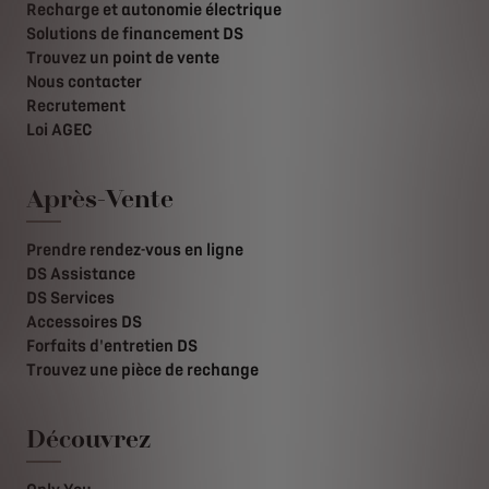
Recharge et autonomie électrique
Solutions de financement DS
Trouvez un point de vente
Nous contacter
Recrutement
Loi AGEC
Après-Vente
Prendre rendez-vous en ligne
DS Assistance
DS Services
Accessoires DS
Forfaits d'entretien DS
Trouvez une pièce de rechange
Découvrez