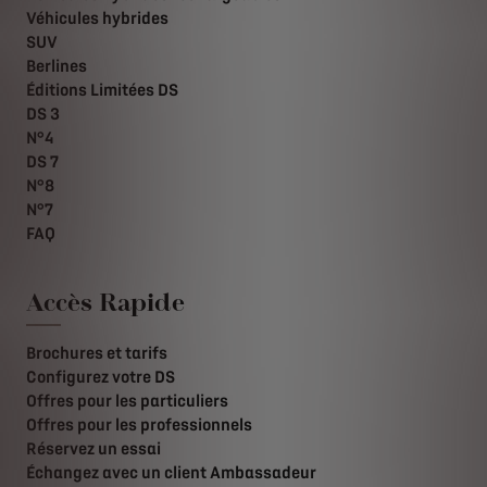
Véhicules hybrides
SUV
Berlines
Éditions Limitées DS
DS 3
N°4
DS 7
N°8
N°7
FAQ
Accès Rapide
Brochures et tarifs
Configurez votre DS
Offres pour les particuliers
Offres pour les professionnels
Réservez un essai
Échangez avec un client Ambassadeur