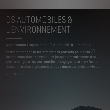
DS AUTOMOBILES &
L’ENVIRONNEMENT
Constructeur responsable, DS Automobiles s’implique
activement dans le traitement des produits polluants
.
Pour plus d’
De la conception des véhicules jusqu’au retraitement des
pièces usagées, DS Automobiles s’engage avec son réseau,
dans une action vigilante à chaque étape du cycle de vie du
véhicule
.
Pour plus d’informations, rendez-vous sur le site : www.s