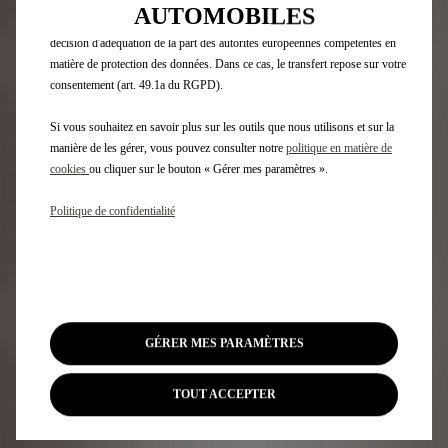
Outils peuvent être traités par des tiers situés dans des pays hors de
support@shop-dsautomobiles.fr
AUTOMOBILES
l'Espace économique européen (EEE) qui ne bénéficient pas encore d'une
décision d'adéquation de la part des autorités européennes compétentes en
matière de protection des données. Dans ce cas, le transfert repose sur votre
consentement (art. 49.1a du RGPD).
Si vous souhaitez en savoir plus sur les outils que nous utilisons et sur la
manière de les gérer, vous pouvez consulter notre
politique en matière de
cookies
ou cliquer sur le bouton « Gérer mes paramètres ».
Politique de confidentialité
GÉRER MES PARAMÈTRES
TOUT ACCEPTER