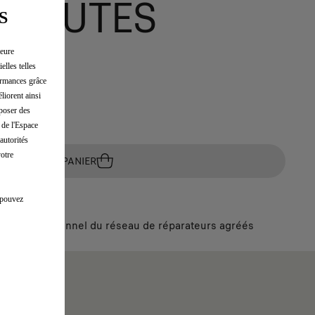
 HAUTES
S
leure
elles telles
formances grâce
liorent ainsi
ture
oposer des
 de l'Espace
autorités
votre
AJOUTEZ AU PANIER
s pouvez
ar un professionnel du réseau de réparateurs agréés