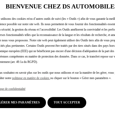
CHARGES
BIENVENUE CHEZ DS AUTOMOBILE
utilisons des cookies et/ou d’autres outils de suivi (les « Outils ») afin de vous garantir la meil
251,24 €
TTC/UNITÉ
ience possible sur notre site web. Ils nous permettent de vous fournir des fonctionnalités essenti
a sécurité, la gestion du réseau et l’accessibilité. Les Outils améliorent la convivialité et les per
P
erses fonctionnalités telles que la reconnaissance de la langue et les résultats de recherche, et amé
r
-
+
Produit en rup
e nous vous proposons. Notre site web peut également utiliser des Outils tiers afin de vous pr
i
cités plus pertinentes. Certains Outils peuvent être traités par des tiers situés dans des pays hors
Q
c
mique européen (EEE) qui ne bénéficient pas encore d'une décision d'adéquation de la part des 
u
e
éennes compétentes en matière de protection des données. Dans ce cas, le transfert repose sur 
a
i
ntement (art. 49.1a du RGPD).
n
s
t
us souhaitez en savoir plus sur les outils que nous utilisons et sur la manière de les gérer, vou
Paiement en plusieurs fois
2
lter notre
politique en matière de cookies
ou cliquer sur le bouton « Gérer mes paramètres ».
i
5
Ce produit doit être installé p
t
1
ique de confidentialité
y
,
u
2
GÉRER MES PARAMÈTRES
TOUT ACCEPTER
p
le est destiné à retenir des objets se trouvant dans le coffre.
4
d
 passagers du véhicule en cas de freinage brutal ou de choc.
€