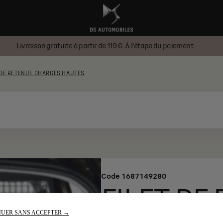
Livraison gratuite à partir de 119 €. À l’étape du paiement.
 DE RETENUE CHARGES HAUTES
Code
1687149280
FILET DE
UER SANS ACCEPTER →