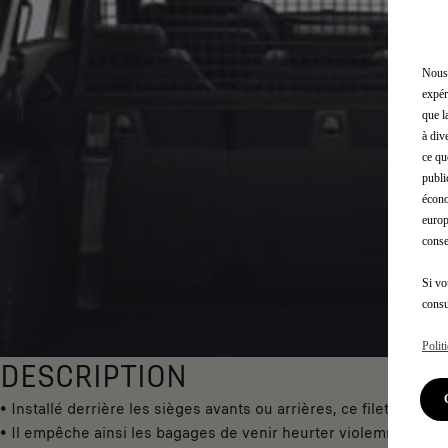
Nous 
expér
que l
à div
ce qu
publi
écono
europ
conse
Si vo
consu
Polit
DESCRIPTION
• Installé derrière les sièges avants ou arrières, ce filet amovib
• Il empêche ainsi les bagages de venir heurter violemment les