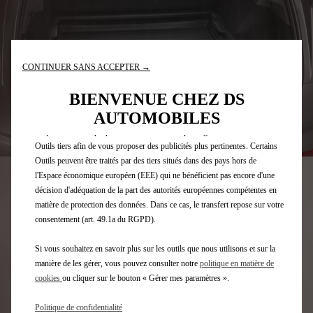
Nous utilisons des cookies et/ou d’autres outils de suivi (les « Outils »)
afin de vous garantir la meilleure expérience possible sur notre site web. Ils
CONTINUER SANS ACCEPTER →
nous permettent de vous fournir des fonctionnalités essentielles telles que la
sécurité, la gestion du réseau et l’accessibilité. Les Outils améliorent la
BIENVENUE CHEZ DS
convivialité et les performances grâce à diverses fonctionnalités telles que la
AUTOMOBILES
reconnaissance de la langue et les résultats de recherche, et améliorent ainsi
ce que nous vous proposons. Notre site web peut également utiliser des
Code
1686412680
Outils tiers afin de vous proposer des publicités plus pertinentes. Certains
BAC DE COFFRE -
Outils peuvent être traités par des tiers situés dans des pays hors de
l'Espace économique européen (EEE) qui ne bénéficient pas encore d'une
THERMOFORME
décision d'adéquation de la part des autorités européennes compétentes en
matière de protection des données. Dans ce cas, le transfert repose sur votre
consentement (art. 49.1a du RGPD).
86,36 €
TTC/UNITÉ
P
Si vous souhaitez en savoir plus sur les outils que nous utilisons et sur la
r
-
+
manière de les gérer, vous pouvez consulter notre
politique en matière de
i
cookies
ou cliquer sur le bouton « Gérer mes paramètres ».
Q
c
AJOUTEZ AU PANIER
u
e
Politique de confidentialité