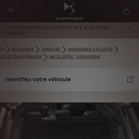
LIVRAISON GRATUITE À PARTIR DE 119 €. À L’ÉTAPE DU
PAIEMENT.
DS
ACCESSOIRES
TRANSPORT
AMÉNAGEMENTS DE COFFRE
KITS DE TRANSFORMATION
BAC DE COFFRE - THERMOFORME
Identifiez votre véhicule