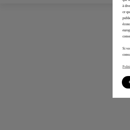
à div
ce qu
publi
écono
europ
conse
Si vo
consu
Polit