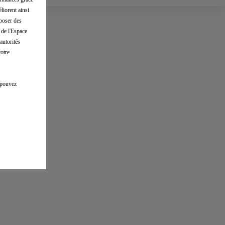
liorent ainsi
oposer des
 de l'Espace
autorités
votre
s pouvez