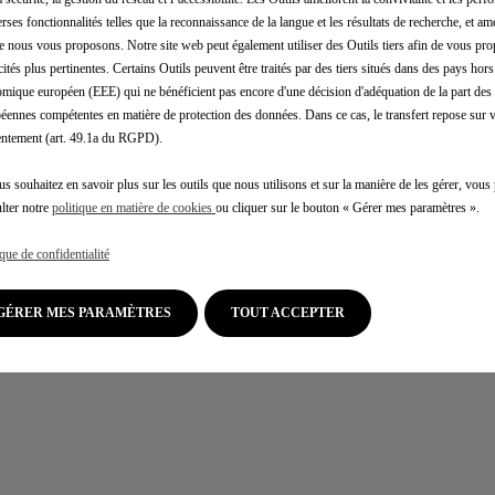
erses fonctionnalités telles que la reconnaissance de la langue et les résultats de recherche, et amé
e nous vous proposons. Notre site web peut également utiliser des Outils tiers afin de vous pr
cités plus pertinentes. Certains Outils peuvent être traités par des tiers situés dans des pays hors
mique européen (EEE) qui ne bénéficient pas encore d'une décision d'adéquation de la part des 
éennes compétentes en matière de protection des données. Dans ce cas, le transfert repose sur 
ntement (art. 49.1a du RGPD).
us souhaitez en savoir plus sur les outils que nous utilisons et sur la manière de les gérer, vou
lter notre
politique en matière de cookies
ou cliquer sur le bouton « Gérer mes paramètres ».
ique de confidentialité
GÉRER MES PARAMÈTRES
TOUT ACCEPTER