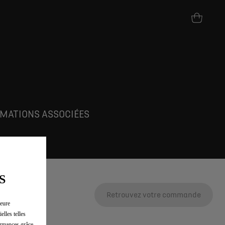
MATIONS ASSOCIÉES
S
Retrouvez votre commande
leure
elles telles
formances grâce