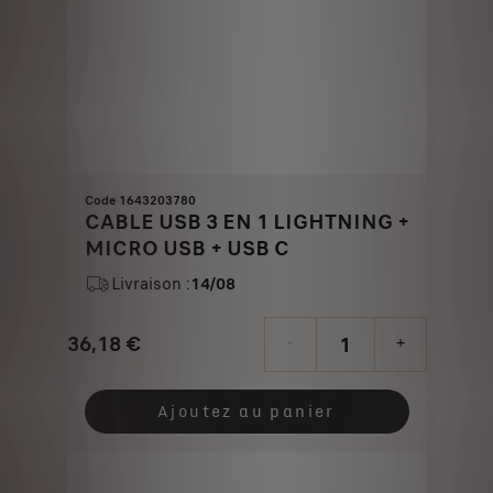
Code 1643203780
CABLE USB 3 EN 1 LIGHTNING +
MICRO USB + USB C
Livraison :
14/08
36,18
€
-
+
Price
Quantity
is
updated
Ajoutez au panier
36,18
to:
€
1