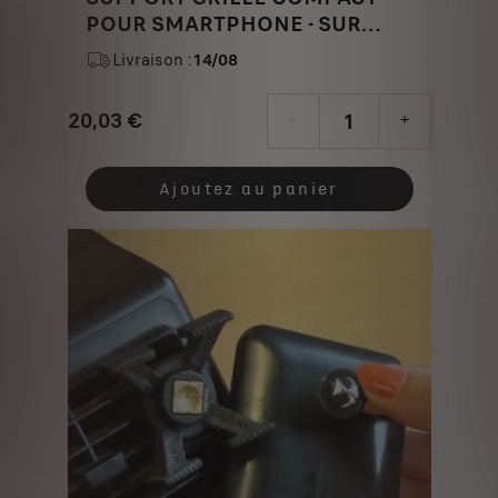
POUR SMARTPHONE - SUR
AERATEUR
Livraison :
14/08
20,03
€
-
+
Price
Quantity
is
updated
Ajoutez au panier
20,03
to:
€
1