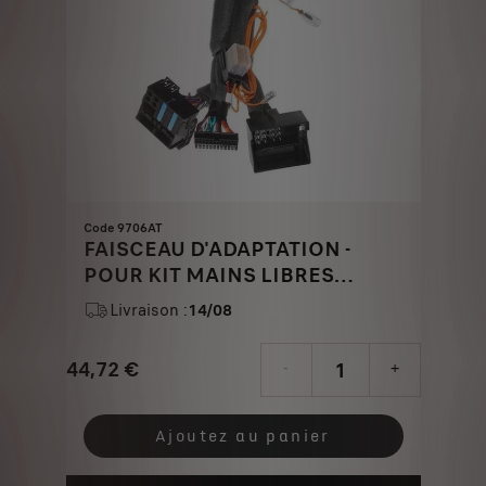
Code 9706AT
FAISCEAU D'ADAPTATION -
POUR KIT MAINS LIBRES
BLUETOOTH
Livraison :
14/08
44,72
€
-
+
Price
Quantity
is
updated
Ajoutez au panier
44,72
to: