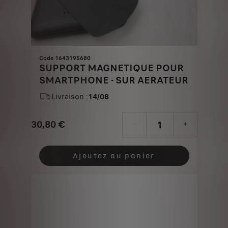
Code 1643195680
SUPPORT MAGNETIQUE POUR
SMARTPHONE - SUR AERATEUR
Livraison :
14/08
30,80
€
-
+
Price
Quantity
is
updated
Ajoutez au panier
30,80
to:
€
1