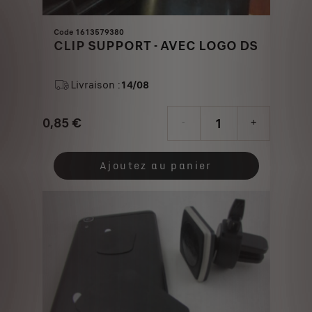
Code 1613579380
CLIP SUPPORT - AVEC LOGO DS
Livraison :
14/08
0,85
€
-
+
Price
Quantity
is
updated
Ajoutez au panier
0,85
to:
€
1