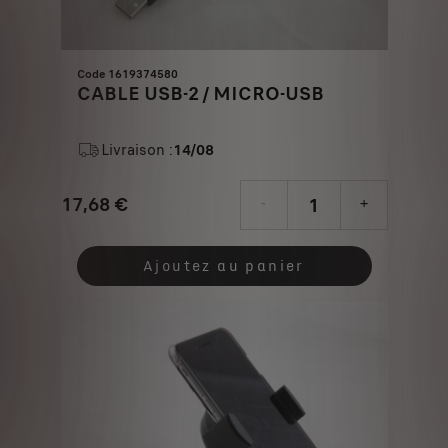
Code 1619374580
CABLE USB-2 / MICRO-USB
Livraison :
14/08
17,68
€
-
+
Price
Quantity
is
updated
Ajoutez au panier
17,68
to:
€
1