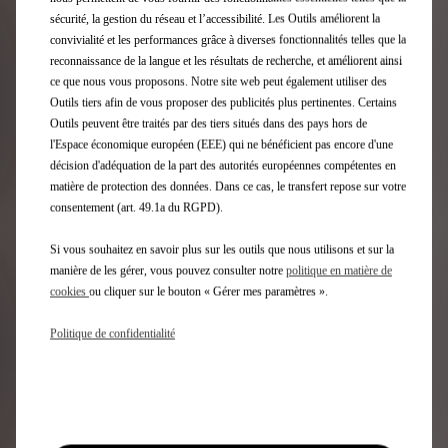
41,33
to:
sécurité, la gestion du réseau et l’accessibilité. Les Outils améliorent la
€
1
convivialité et les performances grâce à diverses fonctionnalités telles que la
reconnaissance de la langue et les résultats de recherche, et améliorent ainsi
ce que nous vous proposons. Notre site web peut également utiliser des
Outils tiers afin de vous proposer des publicités plus pertinentes. Certains
Outils peuvent être traités par des tiers situés dans des pays hors de
l'Espace économique européen (EEE) qui ne bénéficient pas encore d'une
décision d'adéquation de la part des autorités européennes compétentes en
matière de protection des données. Dans ce cas, le transfert repose sur votre
consentement (art. 49.1a du RGPD).
Si vous souhaitez en savoir plus sur les outils que nous utilisons et sur la
manière de les gérer, vous pouvez consulter notre
politique en matière de
cookies
ou cliquer sur le bouton « Gérer mes paramètres ».
Code 1643203480
CHARGEUR 2 USB - MAXI 4,8
Politique de confidentialité
AMP.
Livraison :
14/08