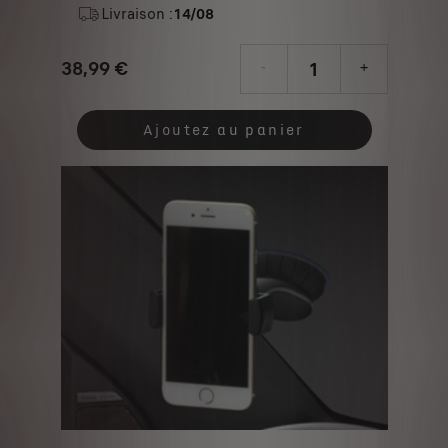
&QUOT;TETRAX&QUOT;
Livraison :
14/08
38,99
€
-
+
Price
Quantity
is
updated
Ajoutez au panier
38,99
to:
€
1