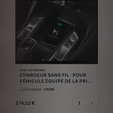
€
1
Code 1667865680
CHARGEUR SANS FIL - POUR
VÉHICULE ÉQUIPÉ DE LA PRISE
USB EN FACADE
Livraison :
14/08
274,22
€
-
+
Price
Quantity