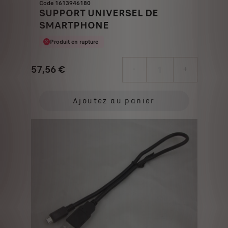
Code 1613946180
SUPPORT UNIVERSEL DE
SMARTPHONE
Produit en rupture
57,56
€
-
+
Price
Quantity
is
updated
Ajoutez au panier
57,56
to:
€
1