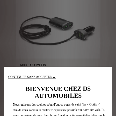
Code 1643195380
CHARGEUR 12V AVEC 2 USB
AVANT + 2 USB ARRIERE
CONTINUER SANS ACCEPTER →
Livraison :
14/08
BIENVENUE CHEZ DS
AUTOMOBILES
41,33
€
-
+
Nous utilisons des cookies et/ou d’autres outils de suivi (les « Outils »)
Price
Quantity
afin de vous garantir la meilleure expérience possible sur notre site web. Ils
is
updated
Ajoutez au panier
nous permettent de vous fournir des fonctionnalités essentielles telles que la