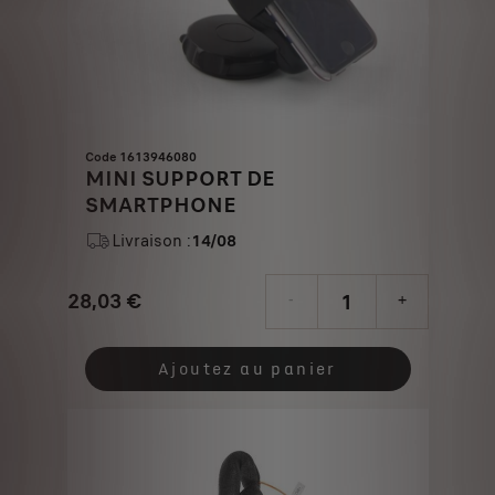
Code 1613946080
MINI SUPPORT DE
SMARTPHONE
Livraison :
14/08
28,03
€
-
+
Price
Quantity
is
updated
Ajoutez au panier
28,03
to:
€
1